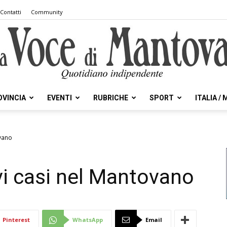
Contatti
Community
OVINCIA
EVENTI
RUBRICHE
SPORT
ITALIA /
la
ovano
i casi nel Mantovano
Voce
Pinterest
WhatsApp
Email