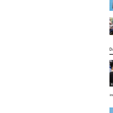
D
I
in