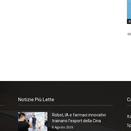
I
co
Notizie Più Lette
C
Robot, IA e farmaci innovativi
It
trainano l’export della Cina
Sp
8 Agosto 2026