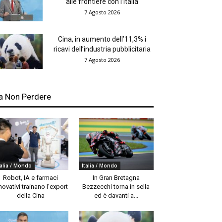
alle frontiere con l’Italia
7 Agosto 2026
Cina, in aumento dell’11,3% i
ricavi dell’industria pubblicitaria
7 Agosto 2026
a Non Perdere
talia / Mondo
Italia / Mondo
Robot, IA e farmaci
In Gran Bretagna
novativi trainano l’export
Bezzecchi torna in sella
della Cina
ed è davanti a...