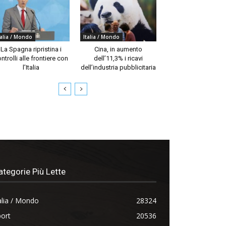
talia / Mondo
Italia / Mondo
La Spagna ripristina i
Cina, in aumento
ntrolli alle frontiere con
dell’11,3% i ricavi
l’Italia
dell’industria pubblicitaria
ategorie Più Lette
alia / Mondo
28324
ort
20536