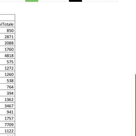
Di
Mantova