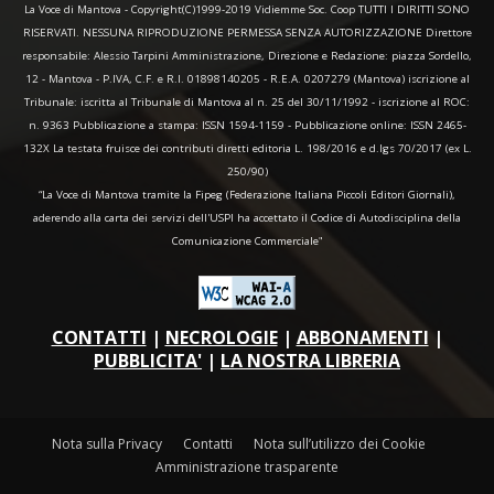
La Voce di Mantova - Copyright(C)1999-2019 Vidiemme Soc. Coop TUTTI I DIRITTI SONO
RISERVATI. NESSUNA RIPRODUZIONE PERMESSA SENZA AUTORIZZAZIONE Direttore
responsabile: Alessio Tarpini Amministrazione, Direzione e Redazione: piazza Sordello,
12 - Mantova - P.IVA, C.F. e R.I. 01898140205 - R.E.A. 0207279 (Mantova) iscrizione al
Tribunale: iscritta al Tribunale di Mantova al n. 25 del 30/11/1992 - iscrizione al ROC:
n. 9363 Pubblicazione a stampa: ISSN 1594-1159 - Pubblicazione online: ISSN 2465-
132X La testata fruisce dei contributi diretti editoria L. 198/2016 e d.lgs 70/2017 (ex L.
250/90)
“La Voce di Mantova tramite la Fipeg (Federazione Italiana Piccoli Editori Giornali),
aderendo alla carta dei servizi dell'USPI ha accettato il Codice di Autodisciplina della
Comunicazione Commerciale"
CONTATTI
|
NECROLOGIE
|
ABBONAMENTI
|
PUBBLICITA'
|
LA NOSTRA LIBRERIA
Nota sulla Privacy
Contatti
Nota sull’utilizzo dei Cookie
Amministrazione trasparente