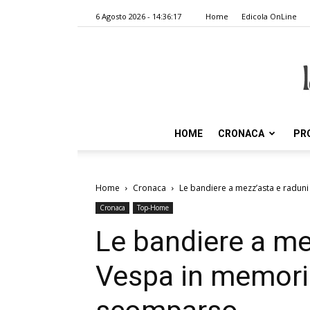
6 Agosto 2026 - 14:36:17
Home
Edicola OnLine
HOME
CRONACA
PR
Home
Cronaca
Le bandiere a mezz’asta e radun
Cronaca
Top-Home
Le bandiere a me
Vespa in memoria