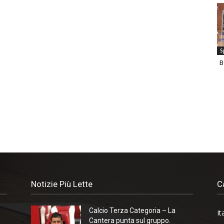
S
B
Notizie Più Lette
C
Calcio Terza Categoria – La
It
Cantera punta sul gruppo.