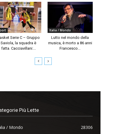
port
Italia / Mondo
asket Serie C – Gruppo
Lutto nel mondo della
Saviola, la squadra è
musica, è morto a 86 anni
fatta. Cacciavillani:...
Francesco...
ategorie Più Lette
alia / Mondo
28306