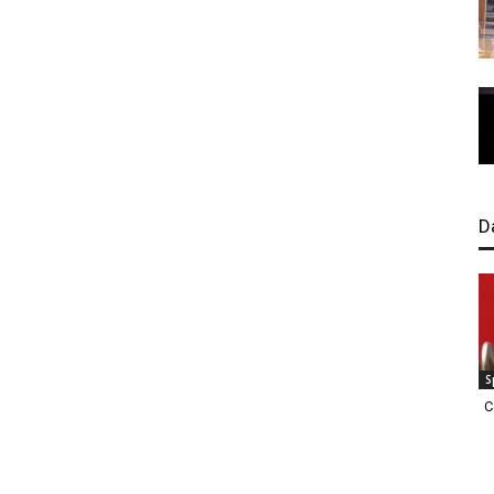
D
S
C