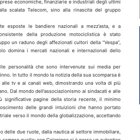
prese economiche, finanziarie e industriali degli ultimi
i alla scalata Telecom, sino alla rinascita del gruppo
ate esposte le bandiere nazionali a mezz’asta, e a
nsistente della produzione motociclistica è stato
ppo un raduno degli affezionati cultori della “Vespa”,
lo domina i mercati nazionali e internazionali dello
elle personalità che sono intervenute sui media per
no. In tutto il mondo la notizia della sua scomparsa è
 alle tv e ai canali web, dimostrando una volta di più
liano. Dal mondo dell’associazionismo ai sindacati e alle
ù significative pagine della storia recente, il minimo
noscimento delle grandi intuizioni che hanno portato
striale verso il mondo della globalizzazione, accettando
o delle due ruote, dalla nautica al settore immobiliare,
 è sempre quello: con Colaninno si è perso un autentico