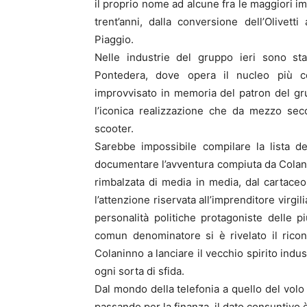
il proprio nome ad alcune fra le maggiori im
trent’anni, dalla conversione dell’Olivett
Piaggio.
Nelle industrie del gruppo ieri sono st
Pontedera, dove opera il nucleo più co
improvvisato in memoria del patron del gru
l’iconica realizzazione che da mezzo seco
scooter.
Sarebbe impossibile compilare la lista d
documentare l’avventura compiuta da Colanin
rimbalzata di media in media, dal cartaceo
l’attenzione riservata all’imprenditore virgi
personalità politiche protagoniste delle pi
comun denominatore si è rivelato il rico
Colaninno a lanciare il vecchio spirito indu
ogni sorta di sfida.
Dal mondo della telefonia a quello del volo 
passando per la finanza, il dato consuntivo