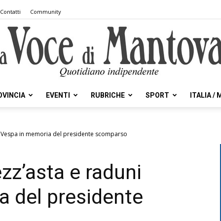
Contatti
Community
OVINCIA
EVENTI
RUBRICHE
SPORT
ITALIA /
la
i Vespa in memoria del presidente scomparso
zz’asta e raduni
Voce
 del presidente