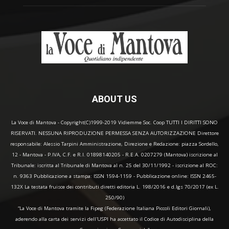
ABOUT US
La Voce di Mantova - Copyright(C)1999-2019 Vidiemme Soc. Coop TUTTI I DIRITTI SONO
RISERVATI. NESSUNA RIPRODUZIONE PERMESSA SENZA AUTORIZZAZIONE Direttore
responsabile: Alessio Tarpini Amministrazione, Direzione e Redazione: piazza Sordello,
12 - Mantova - P.IVA, C.F. e R.I. 01898140205 - R.E.A. 0207279 (Mantova) iscrizione al
Tribunale: iscritta al Tribunale di Mantova al n. 25 del 30/11/1992 - iscrizione al ROC:
n. 9363 Pubblicazione a stampa: ISSN 1594-1159 - Pubblicazione online: ISSN 2465-
132X La testata fruisce dei contributi diretti editoria L. 198/2016 e d.lgs 70/2017 (ex L.
250/90)
“La Voce di Mantova tramite la Fipeg (Federazione Italiana Piccoli Editori Giornali),
aderendo alla carta dei servizi dell'USPI ha accettato il Codice di Autodisciplina della