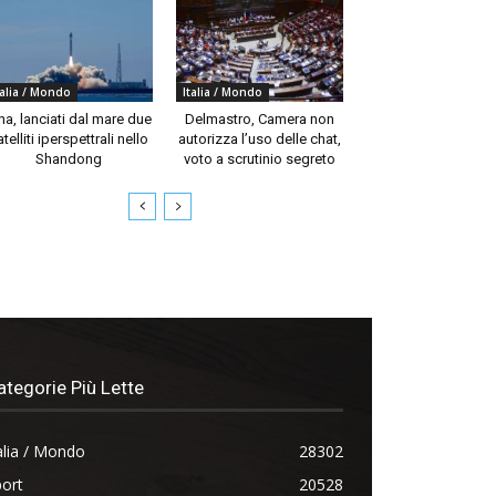
talia / Mondo
Italia / Mondo
na, lanciati dal mare due
Delmastro, Camera non
telliti iperspettrali nello
autorizza l’uso delle chat,
Shandong
voto a scrutinio segreto
ategorie Più Lette
alia / Mondo
28302
ort
20528