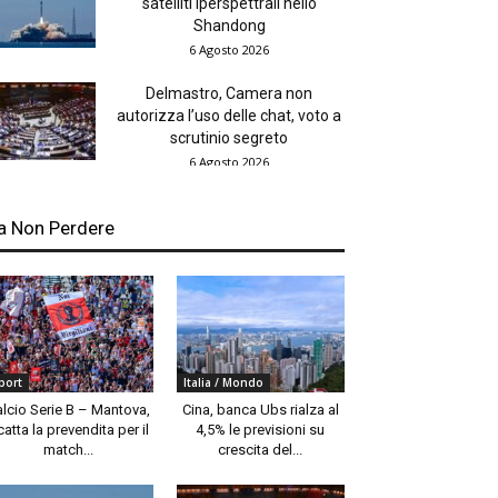
satelliti iperspettrali nello
Shandong
6 Agosto 2026
Delmastro, Camera non
autorizza l’uso delle chat, voto a
scrutinio segreto
6 Agosto 2026
a Non Perdere
port
Italia / Mondo
alcio Serie B – Mantova,
Cina, banca Ubs rialza al
catta la prevendita per il
4,5% le previsioni su
match...
crescita del...