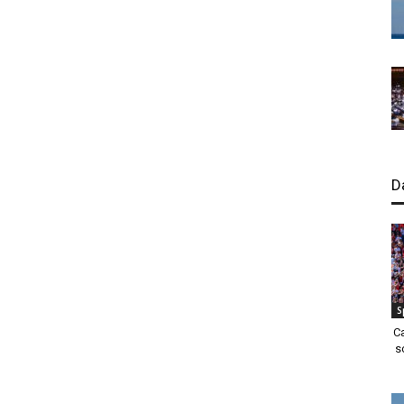
D
S
C
s