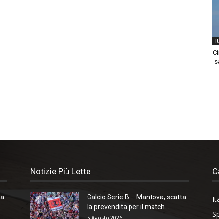
I
Ci
sa
Notizie Più Lette
C
ta
Calcio Serie B – Mantova, scatta
It
la prevendita per il match...
Sp
6 Agosto 2026