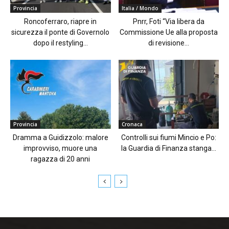
Provincia
Italia / Mondo
Roncoferraro, riapre in
Pnrr, Foti “Via libera da
sicurezza il ponte di Governolo
Commissione Ue alla proposta
dopo il restyling...
di revisione...
Provincia
Cronaca
Dramma a Guidizzolo: malore
Controlli sui fiumi Mincio e Po:
improvviso, muore una
la Guardia di Finanza stanga...
ragazza di 20 anni