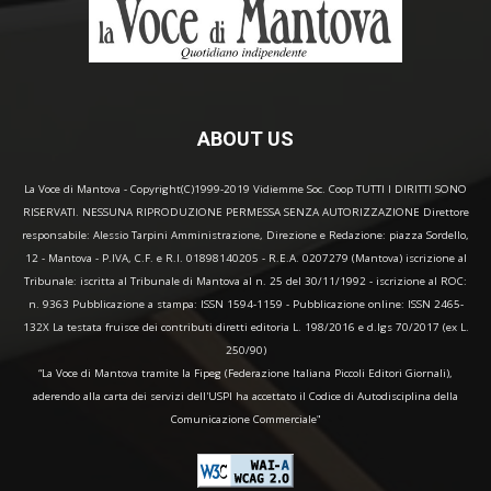
ABOUT US
La Voce di Mantova - Copyright(C)1999-2019 Vidiemme Soc. Coop TUTTI I DIRITTI SONO
RISERVATI. NESSUNA RIPRODUZIONE PERMESSA SENZA AUTORIZZAZIONE Direttore
responsabile: Alessio Tarpini Amministrazione, Direzione e Redazione: piazza Sordello,
12 - Mantova - P.IVA, C.F. e R.I. 01898140205 - R.E.A. 0207279 (Mantova) iscrizione al
Tribunale: iscritta al Tribunale di Mantova al n. 25 del 30/11/1992 - iscrizione al ROC:
n. 9363 Pubblicazione a stampa: ISSN 1594-1159 - Pubblicazione online: ISSN 2465-
132X La testata fruisce dei contributi diretti editoria L. 198/2016 e d.lgs 70/2017 (ex L.
250/90)
“La Voce di Mantova tramite la Fipeg (Federazione Italiana Piccoli Editori Giornali),
aderendo alla carta dei servizi dell'USPI ha accettato il Codice di Autodisciplina della
Comunicazione Commerciale"