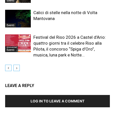
Eventi
Calici di stelle nella notte di Volta
Mantovana
Eventi
Festival del Riso 2026 a Castel d’Ario:
quattro giorni tra il celebre Riso alla
Pilota, il concorso “Spiga d’Oro”,
Eventi
musica, luna park e Notte...
LEAVE A REPLY
LOG IN TO LEAVE A COMMENT