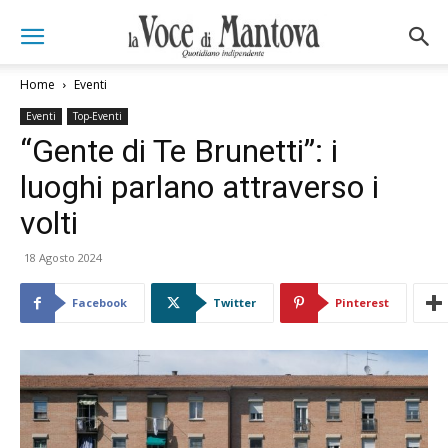
Home
Eventi
Eventi
Top-Eventi
“Gente di Te Brunetti”: i
luoghi parlano attraverso i
volti
18 Agosto 2024
Facebook
Twitter
Pinterest