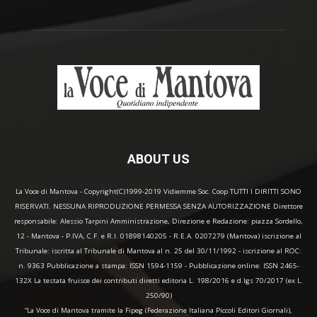
ABOUT US
La Voce di Mantova - Copyright(C)1999-2019 Vidiemme Soc. Coop TUTTI I DIRITTI SONO
RISERVATI. NESSUNA RIPRODUZIONE PERMESSA SENZA AUTORIZZAZIONE Direttore
responsabile: Alessio Tarpini Amministrazione, Direzione e Redazione: piazza Sordello,
12 - Mantova - P.IVA, C.F. e R.I. 01898140205 - R.E.A. 0207279 (Mantova) iscrizione al
Tribunale: iscritta al Tribunale di Mantova al n. 25 del 30/11/1992 - iscrizione al ROC:
n. 9363 Pubblicazione a stampa: ISSN 1594-1159 - Pubblicazione online: ISSN 2465-
132X La testata fruisce dei contributi diretti editoria L. 198/2016 e d.lgs 70/2017 (ex L.
250/90)
“La Voce di Mantova tramite la Fipeg (Federazione Italiana Piccoli Editori Giornali),