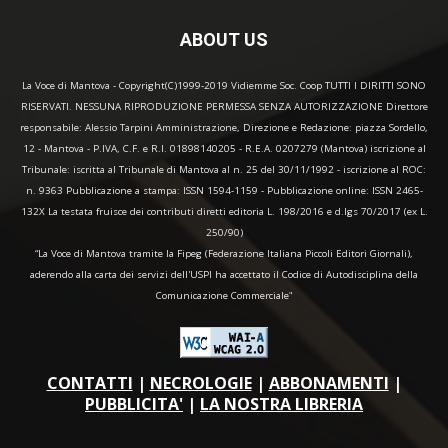
ABOUT US
La Voce di Mantova - Copyright(C)1999-2019 Vidiemme Soc. Coop TUTTI I DIRITTI SONO
RISERVATI. NESSUNA RIPRODUZIONE PERMESSA SENZA AUTORIZZAZIONE Direttore
responsabile: Alessio Tarpini Amministrazione, Direzione e Redazione: piazza Sordello,
12 - Mantova - P.IVA, C.F. e R.I. 01898140205 - R.E.A. 0207279 (Mantova) iscrizione al
Tribunale: iscritta al Tribunale di Mantova al n. 25 del 30/11/1992 - iscrizione al ROC:
n. 9363 Pubblicazione a stampa: ISSN 1594-1159 - Pubblicazione online: ISSN 2465-
132X La testata fruisce dei contributi diretti editoria L. 198/2016 e d.lgs 70/2017 (ex L.
250/90)
“La Voce di Mantova tramite la Fipeg (Federazione Italiana Piccoli Editori Giornali),
aderendo alla carta dei servizi dell'USPI ha accettato il Codice di Autodisciplina della
Comunicazione Commerciale"
CONTATTI
|
NECROLOGIE
|
ABBONAMENTI
|
PUBBLICITA'
|
LA NOSTRA LIBRERIA