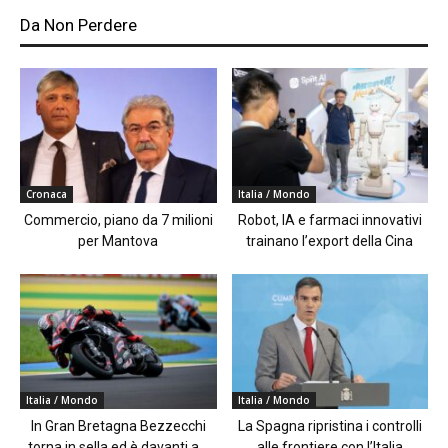
Da Non Perdere
Cronaca
Italia / Mondo
Commercio, piano da 7 milioni
Robot, IA e farmaci innovativi
per Mantova
trainano l’export della Cina
Italia / Mondo
Italia / Mondo
In Gran Bretagna Bezzecchi
La Spagna ripristina i controlli
torna in sella ed è davanti a...
alle frontiere con l’Italia