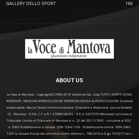
GALLERY DELLO SPORT
166
ABOUT US
La Voce di Mantova - Copyright(C)1999-2019 Vidiemme Soc. Coop TUTTI I DIRITTI SONO
RISERVATI. NESSUNA RIPRODUZIONE PERMESSA SENZA AUTORIZZAZIONE Direttore
responsabile: Alessio Tarpini Amministrazione, Direzione e Redazione: piazza Sordello,
12 - Mantova - P.IVA, C.F. e R.I. 01898140205 - R.E.A. 0207279 (Mantova) iscrizione al
Tribunale: iscritta al Tribunale di Mantova al n. 25 del 30/11/1992 - iscrizione al ROC:
n. 9363 Pubblicazione a stampa: ISSN 1594-1159 - Pubblicazione online: ISSN 2465-
132X La testata fruisce dei contributi diretti editoria L. 198/2016 e d.lgs 70/2017 (ex L.