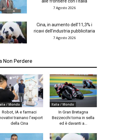
alle frontiere con l’Italia
7 Agosto 2026
Cina, in aumento dell’11,3% i
ricavi dell’industria pubblicitaria
7 Agosto 2026
a Non Perdere
talia / Mondo
Italia / Mondo
Robot, IA e farmaci
In Gran Bretagna
novativi trainano l’export
Bezzecchi torna in sella
della Cina
ed è davanti a...