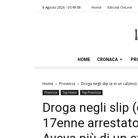
8 Agosto 2026 - 05:49:08
Home
Edicola OnLine
HOME
CRONACA
PR
Home
Provincia
Droga negli slip (e in un calzino)
Provincia
Top-Home
Top-Provincia
Droga negli slip (
17enne arrestato 