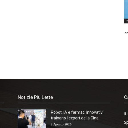
I
co
Notizie Più Lette
C
Robot, IA e farmaci innovativi
It
trainano l’export della Cina
Sp
8 Agosto 2026