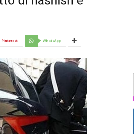
tto di hashish e
Di
Pinterest
WhatsApp
Mantova