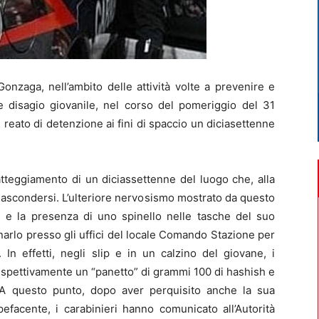
nzaga, nell’ambito delle attività volte a prevenire e
à e disagio giovanile, nel corso del pomeriggio del 31
i reato di detenzione ai fini di spaccio un diciasettenne
atteggiamento di un diciassettenne del luogo che, alla
di nascondersi. L’ulteriore nervosismo mostrato da questo
ne e la presenza di uno spinello nelle tasche del suo
narlo presso gli uffici del locale Comando Stazione per
In effetti, negli slip e in un calzino del giovane, i
ispettivamente un “panetto” di grammi 100 di hashish e
A questo punto, dopo aver perquisito anche la sua
efacente, i carabinieri hanno comunicato all’Autorità