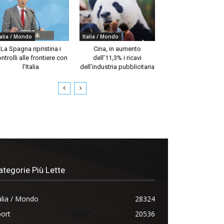
talia / Mondo
Italia / Mondo
La Spagna ripristina i
Cina, in aumento
ntrolli alle frontiere con
dell’11,3% i ricavi
l’Italia
dell’industria pubblicitaria
ategorie Più Lette
alia / Mondo
28324
ort
20536