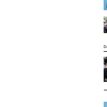
D
I
in