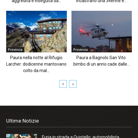
aggredita e inseguita da...
incastrano una 34enne e...
Provincia
Provincia
Paura nella notte al Rifugio
Paura a Bagnolo San Vito:
Larcher: dodicenne mantovano
bimbo di un anno cade dalle...
colto da mal...
Ultime Notizie
Furia in strada a Quistello: automobilista