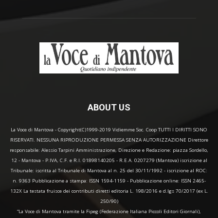
ABOUT US
La Voce di Mantova - Copyright(C)1999-2019 Vidiemme Soc. Coop TUTTI I DIRITTI SONO
RISERVATI. NESSUNA RIPRODUZIONE PERMESSA SENZA AUTORIZZAZIONE Direttore
responsabile: Alessio Tarpini Amministrazione, Direzione e Redazione: piazza Sordello,
12 - Mantova - P.IVA, C.F. e R.I. 01898140205 - R.E.A. 0207279 (Mantova) iscrizione al
Tribunale: iscritta al Tribunale di Mantova al n. 25 del 30/11/1992 - iscrizione al ROC:
n. 9363 Pubblicazione a stampa: ISSN 1594-1159 - Pubblicazione online: ISSN 2465-
132X La testata fruisce dei contributi diretti editoria L. 198/2016 e d.lgs 70/2017 (ex L.
250/90)
“La Voce di Mantova tramite la Fipeg (Federazione Italiana Piccoli Editori Giornali),