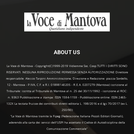
ABOUT US
La Voce di Mantova - Copyright(C)1999-2019 Vidiemme Soc. Coop TUTTI I DIRITTI SONO
RISERVATI. NESSUNA RIPRODUZIONE PERMESSA SENZA AUTORIZZAZIONE Direttore
responsabile: Alessio Tarpini Amministrazione, Direzione e Redazione: piazza Sordello,
12 - Mantova - P.IVA, C.F. e R.I. 01898140205 - R.E.A. 0207279 (Mantova) iscrizione al
Tribunale: iscritta al Tribunale di Mantova al n. 25 del 30/11/1992 - iscrizione al ROC:
n. 9363 Pubblicazione a stampa: ISSN 1594-1159 - Pubblicazione online: ISSN 2465-
132X La testata fruisce dei contributi diretti editoria L. 198/2016 e d.lgs 70/2017 (ex L.
250/90)
“La Voce di Mantova tramite la Fipeg (Federazione Italiana Piccoli Editori Giornali),
aderendo alla carta dei servizi dell'USPI ha accettato il Codice di Autodisciplina della
Comunicazione Commerciale"