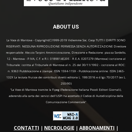
ABOUT US
La Voce di Mantova - Copyright(C)1999-2019 Vidiemme Soc. Coop TUTTI I DIRITTI SONO
RISERVATI. NESSUNA RIPRODUZIONE PERMESSA SENZA AUTORIZZAZIONE Direttore
responsabile: Alessio Tarpini Amministrazione, Direzione e Redazione: piazza Sordello,
12 - Mantova - P.IVA, C.F. e R.I. 01898140205 - R.E.A. 0207279 (Mantova) iscrizione al
Tribunale: iscritta al Tribunale di Mantova al n. 25 del 30/11/1992 - iscrizione al ROC:
n. 9363 Pubblicazione a stampa: ISSN 1594-1159 - Pubblicazione online: ISSN 2465-
132X La testata fruisce dei contributi diretti editoria L. 198/2016 e d.lgs 70/2017 (ex L.
250/90)
“La Voce di Mantova tramite la Fipeg (Federazione Italiana Piccoli Editori Giornali),
aderendo alla carta dei servizi dell'USPI ha accettato il Codice di Autodisciplina della
Comunicazione Commerciale"
CONTATTI
|
NECROLOGIE
|
ABBONAMENTI
|