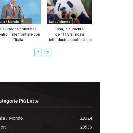
talia / Mondo
Italia / Mondo
La Spagna ripristina i
Cina, in aumento
ntrolli alle frontiere con
dell’11,3% i ricavi
l’Italia
dell’industria pubblicitaria
ategorie Più Lette
alia / Mondo
28324
ort
20536