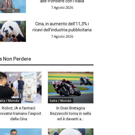
alle frontiere con l’Italia
7 Agosto 2026
Cina, in aumento dell’11,3% i
ricavi dell’industria pubblicitaria
7 Agosto 2026
a Non Perdere
talia / Mondo
Italia / Mondo
Robot, IA e farmaci
In Gran Bretagna
novativi trainano l’export
Bezzecchi torna in sella
della Cina
ed è davanti a...