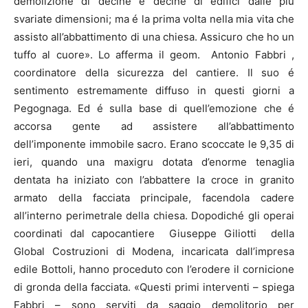
demolizione di decine e decine di edifici dalle più
svariate dimensioni; ma é la prima volta nella mia vita che
assisto all’abbattimento di una chiesa. Assicuro che ho un
tuffo al cuore». Lo afferma il geom. Antonio Fabbri ,
coordinatore della sicurezza del cantiere. Il suo é
sentimento estremamente diffuso in questi giorni a
Pegognaga. Ed é sulla base di quell’emozione che é
accorsa gente ad assistere all’abbattimento
dell’imponente immobile sacro. Erano scoccate le 9,35 di
ieri, quando una maxigru dotata d’enorme tenaglia
dentata ha iniziato con l’abbattere la croce in granito
armato della facciata principale, facendola cadere
all’interno perimetrale della chiesa. Dopodiché gli operai
coordinati dal capocantiere Giuseppe Giliotti della
Global Costruzioni di Modena, incaricata dall’impresa
edile Bottoli, hanno proceduto con l’erodere il cornicione
di gronda della facciata. «Questi primi interventi – spiega
Fabbri – sono serviti da saggio demolitorio per