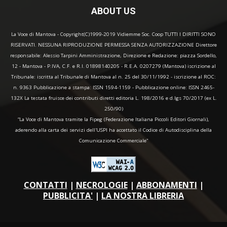
ABOUT US
La Voce di Mantova - Copyright(C)1999-2019 Vidiemme Soc. Coop TUTTI I DIRITTI SONO
RISERVATI. NESSUNA RIPRODUZIONE PERMESSA SENZA AUTORIZZAZIONE Direttore
responsabile: Alessio Tarpini Amministrazione, Direzione e Redazione: piazza Sordello,
12 - Mantova - P.IVA, C.F. e R.I. 01898140205 - R.E.A. 0207279 (Mantova) iscrizione al
Tribunale: iscritta al Tribunale di Mantova al n. 25 del 30/11/1992 - iscrizione al ROC:
n. 9363 Pubblicazione a stampa: ISSN 1594-1159 - Pubblicazione online: ISSN 2465-
132X La testata fruisce dei contributi diretti editoria L. 198/2016 e d.lgs 70/2017 (ex L.
250/90)
“La Voce di Mantova tramite la Fipeg (Federazione Italiana Piccoli Editori Giornali),
aderendo alla carta dei servizi dell'USPI ha accettato il Codice di Autodisciplina della
Comunicazione Commerciale"
CONTATTI
|
NECROLOGIE
|
ABBONAMENTI
|
PUBBLICITA'
|
LA NOSTRA LIBRERIA