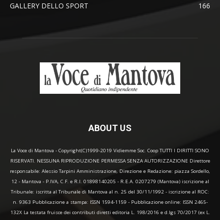
GALLERY DELLO SPORT
166
ABOUT US
La Voce di Mantova - Copyright(C)1999-2019 Vidiemme Soc. Coop TUTTI I DIRITTI SONO
RISERVATI. NESSUNA RIPRODUZIONE PERMESSA SENZA AUTORIZZAZIONE Direttore
responsabile: Alessio Tarpini Amministrazione, Direzione e Redazione: piazza Sordello,
12 - Mantova - P.IVA, C.F. e R.I. 01898140205 - R.E.A. 0207279 (Mantova) iscrizione al
Tribunale: iscritta al Tribunale di Mantova al n. 25 del 30/11/1992 - iscrizione al ROC:
n. 9363 Pubblicazione a stampa: ISSN 1594-1159 - Pubblicazione online: ISSN 2465-
132X La testata fruisce dei contributi diretti editoria L. 198/2016 e d.lgs 70/2017 (ex L.