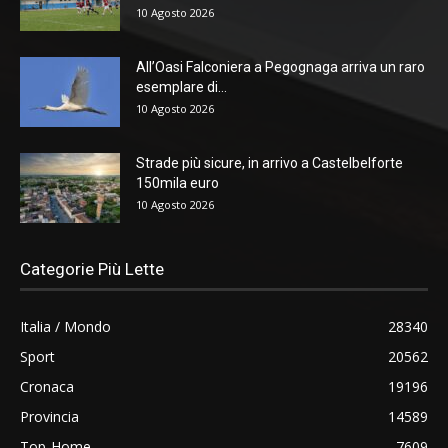
10 Agosto 2026
All’Oasi Falconiera a Pegognaga arriva un raro
esemplare di...
10 Agosto 2026
Strade più sicure, in arrivo a Castelbelforte
150mila euro
10 Agosto 2026
Categorie Più Lette
Italia / Mondo
28340
Sport
20562
Cronaca
19196
Provincia
14589
Top-Home
7609