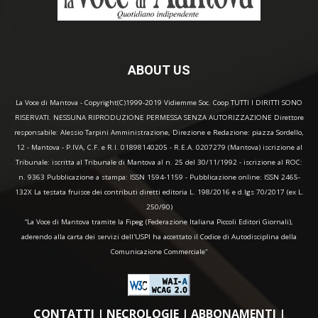
ABOUT US
La Voce di Mantova - Copyright(C)1999-2019 Vidiemme Soc. Coop TUTTI I DIRITTI SONO
RISERVATI. NESSUNA RIPRODUZIONE PERMESSA SENZA AUTORIZZAZIONE Direttore
responsabile: Alessio Tarpini Amministrazione, Direzione e Redazione: piazza Sordello,
12 - Mantova - P.IVA, C.F. e R.I. 01898140205 - R.E.A. 0207279 (Mantova) iscrizione al
Tribunale: iscritta al Tribunale di Mantova al n. 25 del 30/11/1992 - iscrizione al ROC:
n. 9363 Pubblicazione a stampa: ISSN 1594-1159 - Pubblicazione online: ISSN 2465-
132X La testata fruisce dei contributi diretti editoria L. 198/2016 e d.lgs 70/2017 (ex L.
250/90)
“La Voce di Mantova tramite la Fipeg (Federazione Italiana Piccoli Editori Giornali),
aderendo alla carta dei servizi dell'USPI ha accettato il Codice di Autodisciplina della
Comunicazione Commerciale"
CONTATTI
|
NECROLOGIE
|
ABBONAMENTI
|