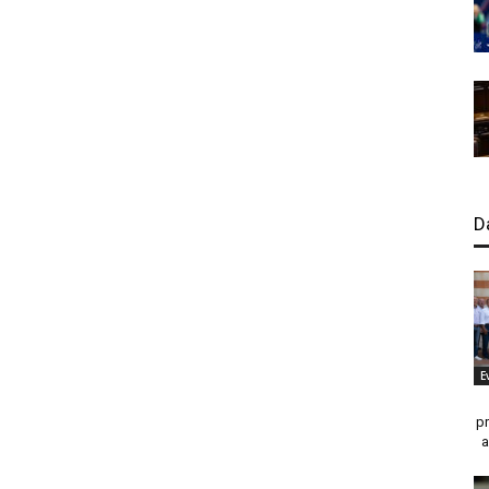
D
E
p
a