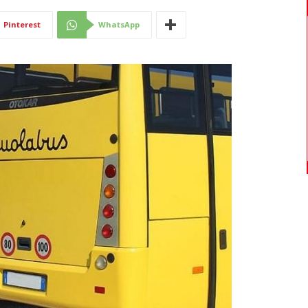
Di
Pinterest
WhatsApp
Mantova