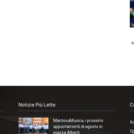
S
M
Notizie Più Lette
C
MantovaMusica, i prossimi
It
appuntamenti di agosto in
Sp
piazza Alberti