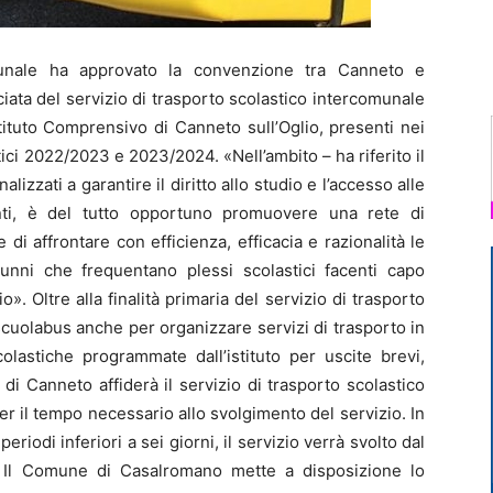
ale ha approvato la convenzione tra Canneto e
ata del servizio di trasporto scolastico intercomunale
stituto Comprensivo di Canneto sull’Oglio, presenti nei
tici 2022/2023 e 2023/2024. «Nell’ambito – ha riferito il
alizzati a garantire il diritto allo studio e l’accesso alle
enti, è del tutto opportuno promuovere una rete di
 di affrontare con efficienza, efficacia e razionalità le
lunni che frequentano plessi scolastici facenti capo
o». Oltre alla finalità primaria del servizio di trasporto
scuolabus anche per organizzare servizi di trasporto in
colastiche programmate dall’istituto per uscite brevi,
di Canneto affiderà il servizio di trasporto scolastico
 il tempo necessario allo svolgimento del servizio. In
riodi inferiori a sei giorni, il servizio verrà svolto dal
Il Comune di Casalromano mette a disposizione lo