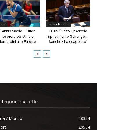
port
Italia / Mondo
Tennis tavolo – Buon
Tajani “Finito il pericolo
esordio per Arlia e
ripristiniamo Schengen,
onfardini allo Europe...
Sanchez ha esagerato”
ategorie Più Lette
alia / Mondo
28334
ort
20554