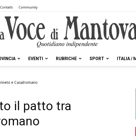
Contatti
Community
OVINCIA
EVENTI
RUBRICHE
SPORT
ITALIA /
la
 Canneto e Casalromano
o il patto tra
Voce
lromano