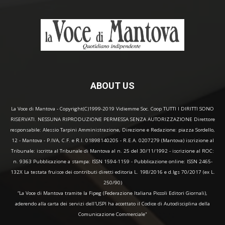
ABOUT US
La Voce di Mantova - Copyright(C)1999-2019 Vidiemme Soc. Coop TUTTI I DIRITTI SONO
RISERVATI. NESSUNA RIPRODUZIONE PERMESSA SENZA AUTORIZZAZIONE Direttore
responsabile: Alessio Tarpini Amministrazione, Direzione e Redazione: piazza Sordello,
12 - Mantova - P.IVA, C.F. e R.I. 01898140205 - R.E.A. 0207279 (Mantova) iscrizione al
Tribunale: iscritta al Tribunale di Mantova al n. 25 del 30/11/1992 - iscrizione al ROC:
n. 9363 Pubblicazione a stampa: ISSN 1594-1159 - Pubblicazione online: ISSN 2465-
132X La testata fruisce dei contributi diretti editoria L. 198/2016 e d.lgs 70/2017 (ex L.
250/90)
“La Voce di Mantova tramite la Fipeg (Federazione Italiana Piccoli Editori Giornali),
aderendo alla carta dei servizi dell'USPI ha accettato il Codice di Autodisciplina della
Comunicazione Commerciale"