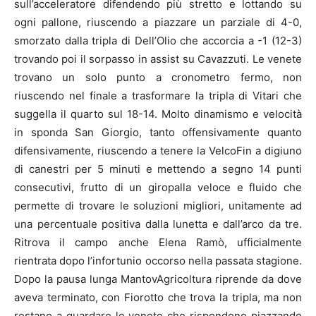
sull’acceleratore difendendo più stretto e lottando su
ogni pallone, riuscendo a piazzare un parziale di 4-0,
smorzato dalla tripla di Dell’Olio che accorcia a -1 (12-3)
trovando poi il sorpasso in assist su Cavazzuti. Le venete
trovano un solo punto a cronometro fermo, non
riuscendo nel finale a trasformare la tripla di Vitari che
suggella il quarto sul 18-14. Molto dinamismo e velocità
in sponda San Giorgio, tanto offensivamente quanto
difensivamente, riuscendo a tenere la VelcoFin a digiuno
di canestri per 5 minuti e mettendo a segno 14 punti
consecutivi, frutto di un giropalla veloce e fluido che
permette di trovare le soluzioni migliori, unitamente ad
una percentuale positiva dalla lunetta e dall’arco da tre.
Ritrova il campo anche Elena Ramò, ufficialmente
rientrata dopo l’infortunio occorso nella passata stagione.
Dopo la pausa lunga MantovAgricoltura riprende da dove
aveva terminato, con Fiorotto che trova la tripla, ma non
restano a guardare le venete che rispondono piazzando