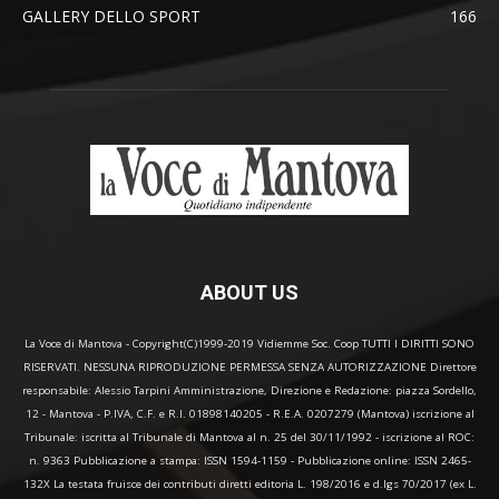
GALLERY DELLO SPORT
166
ABOUT US
La Voce di Mantova - Copyright(C)1999-2019 Vidiemme Soc. Coop TUTTI I DIRITTI SONO
RISERVATI. NESSUNA RIPRODUZIONE PERMESSA SENZA AUTORIZZAZIONE Direttore
responsabile: Alessio Tarpini Amministrazione, Direzione e Redazione: piazza Sordello,
12 - Mantova - P.IVA, C.F. e R.I. 01898140205 - R.E.A. 0207279 (Mantova) iscrizione al
Tribunale: iscritta al Tribunale di Mantova al n. 25 del 30/11/1992 - iscrizione al ROC:
n. 9363 Pubblicazione a stampa: ISSN 1594-1159 - Pubblicazione online: ISSN 2465-
132X La testata fruisce dei contributi diretti editoria L. 198/2016 e d.lgs 70/2017 (ex L.