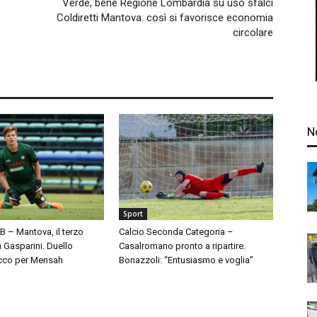
Verde, bene Regione Lombardia su uso sfalci
Coldiretti Mantova: così si favorisce economia
circolare
N
Sport
 B – Mantova, il terzo
Calcio Seconda Categoria –
à Gasparini. Duello
Casalromano pronto a ripartire.
cco per Mensah
Bonazzoli: “Entusiasmo e voglia”