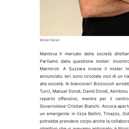
Mister Ferrari
Mantova Il mercato delle società diletta
Partiamo dalla questione mister: incontr
Marmiroli. A Suzzara invece il mister 
annunciato. Ieri sono circolate voci di un r
alla società. Ai bianconeri Bizzoccoli avreb
Turci, Manuel Dondi, David Dondi, Akinbinu
reparto offensivo, mentre per il centr
Governolese Cristian Bianchi. Ancora aperto
un emergente: in lizza Bellini, Tinazzo, G
potrebbe prendere corpo anche la collaboraz
obiettivo che vi avevamo anticipato: è Nicol