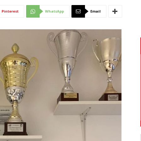
Di
Pinterest
WhatsApp
Email
Mantova