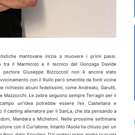
ntistiche mantovane inizia a muovere i primi passi.
o tra il Marmirolo e il tecnico del Gonzaga Davide
in pectore Giuseppe Bizzoccoli non è ancora stato
iavvicinamento con il Rullo però smentite da fonti vicine
be richiesto alcuni fedelissimi, come Andreato, Garutti,
 e Mazzocchi. Le zebre seguono sempre Terragin per il
ocampo un’idea potrebbe essere l’ex Castellana e
 il casting allenatore per il SanLa, che sta pensando a
oldoni, Mandara e Micheloni. Nelle prossime settimane
ione con il Curtatone. Intanto l’Asola ha chiuso per un
a Bovi, dallo Sporting. Dai goitesi piace anche la punta