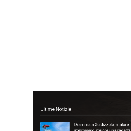
Ultime Notizie
Dramma a Guidizzolo: malore
improvviso, muore una ragazz