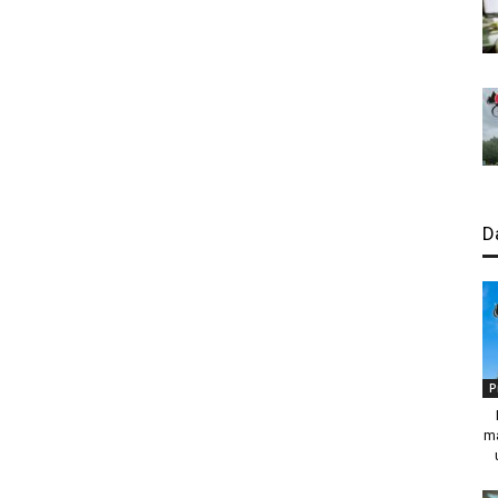
D
P
ma