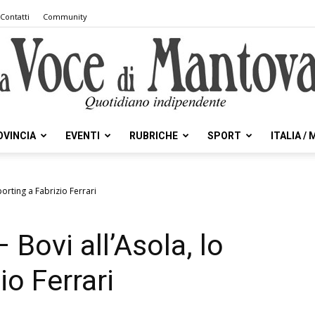
Contatti
Community
OVINCIA
EVENTI
RUBRICHE
SPORT
ITALIA /
la
Sporting a Fabrizio Ferrari
– Bovi all’Asola, lo
Voce
io Ferrari