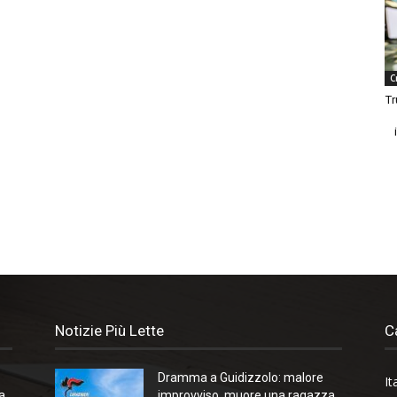
C
Tr
Notizie Più Lette
C
Dramma a Guidizzolo: malore
It
a
improvviso, muore una ragazza