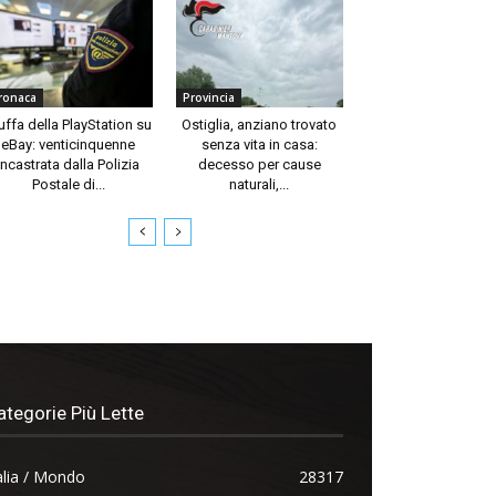
ronaca
Provincia
uffa della PlayStation su
Ostiglia, anziano trovato
eBay: venticinquenne
senza vita in casa:
incastrata dalla Polizia
decesso per cause
Postale di...
naturali,...
ategorie Più Lette
alia / Mondo
28317