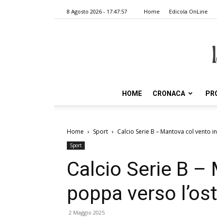
8 Agosto 2026 - 17:47:57
Home
Edicola OnLine
HOME
CRONACA
PR
Home
Sport
Calcio Serie B – Mantova col vento i
Sport
Calcio Serie B –
poppa verso l’os
2 Maggio 2025