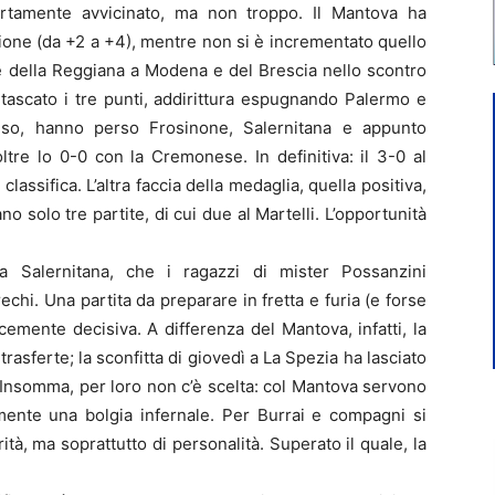
ertamente avvicinato, ma non troppo. Il Mantova ha
ione (da +2 a +4), mentre non si è incrementato quello
rie della Reggiana a Modena e del Brescia nello scontro
intascato i tre punti, addirittura espugnando Palermo e
nso, hanno perso Frosinone, Salernitana e appunto
tre lo 0-0 con la Cremonese. In definitiva: il 3-0 al
assifica. L’altra faccia della medaglia, quella positiva,
o solo tre partite, di cui due al Martelli. L’opportunità
la Salernitana, che i ragazzi di mister Possanzini
echi. Una partita da preparare in fretta e furia (e forse
emente decisiva. A differenza del Mantova, infatti, la
rasferte; la sconfitta di giovedì a La Spezia ha lasciato
t. Insomma, per loro non c’è scelta: col Mantova servono
lmente una bolgia infernale. Per Burrai e compagni si
à, ma soprattutto di personalità. Superato il quale, la