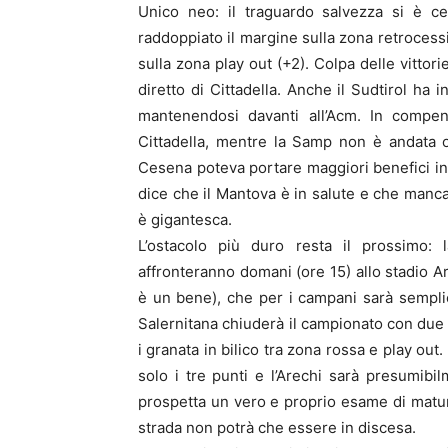
Unico neo: il traguardo salvezza si è c
raddoppiato il margine sulla zona retrocess
sulla zona play out (+2). Colpa delle vitto
diretto di Cittadella. Anche il Sudtirol ha 
mantenendosi davanti all’Acm. In compe
Cittadella, mentre la Samp non è andata ol
Cesena poteva portare maggiori benefici in cl
dice che il Mantova è in salute e che mancan
è gigantesca.
L’ostacolo più duro resta il prossimo: 
affronteranno domani (ore 15) allo stadio Ar
è un bene), che per i campani sarà semplic
Salernitana chiuderà il campionato con due t
i granata in bilico tra zona rossa e play ou
solo i tre punti e l’Arechi sarà presumibi
prospetta un vero e proprio esame di maturit
strada non potrà che essere in discesa.