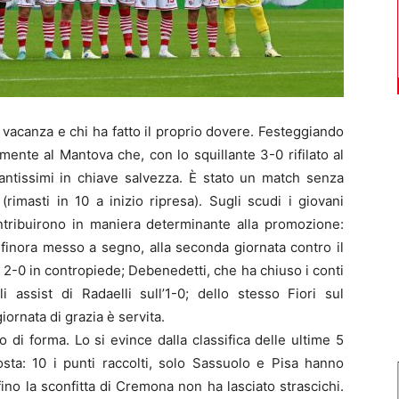
a vacanza e chi ha fatto il proprio dovere. Festeggiando
mente al Mantova che, con lo squillante 3-0 rifilato al
antissimi in chiave salvezza. È stato un match senza
rimasti in 10 a inizio ripresa). Sugli scudi i giovani
ntribuirono in maniera determinante alla promozione:
l finora messo a segno, alla seconda giornata contro il
 2-0 in contropiede; Debenedetti, che ha chiuso i conti
 assist di Radaelli sull’1-0; dello stesso Fiori sul
iornata di grazia è servita.
 di forma. Lo si evince dalla classifica delle ultime 5
osta: 10 i punti raccolti, solo Sassuolo e Pisa hanno
ino la sconfitta di Cremona non ha lasciato strascichi.