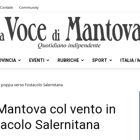
Contatti
Community
OVINCIA
EVENTI
RUBRICHE
SPORT
ITALIA /
la
n poppa verso l’ostacolo Salernitana
 Mantova col vento in
Voce
tacolo Salernitana