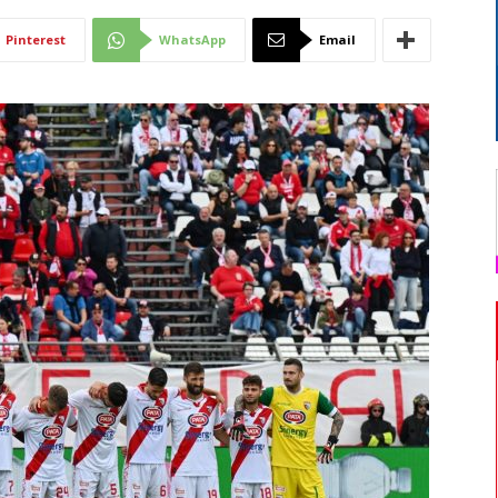
Di
Pinterest
WhatsApp
Email
Mantova