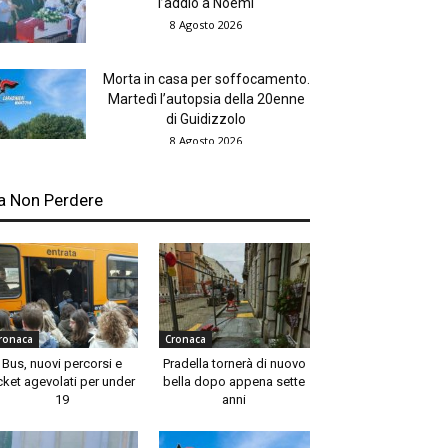
l’addio a Noemi
8 Agosto 2026
Morta in casa per soffocamento.
Martedì l’autopsia della 20enne
di Guidizzolo
8 Agosto 2026
a Non Perdere
ronaca
Cronaca
Bus, nuovi percorsi e
Pradella tornerà di nuovo
cket agevolati per under
bella dopo appena sette
19
anni