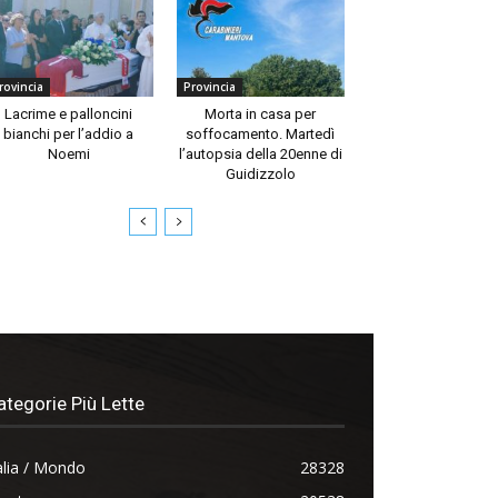
rovincia
Provincia
Lacrime e palloncini
Morta in casa per
bianchi per l’addio a
soffocamento. Martedì
Noemi
l’autopsia della 20enne di
Guidizzolo
ategorie Più Lette
alia / Mondo
28328