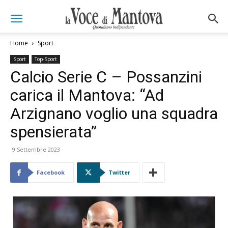
Home
Sport
Sport
Top-Sport
Calcio Serie C – Possanzini
carica il Mantova: “Ad
Arzignano voglio una squadra
spensierata”
9 Settembre 2023
Facebook
Twitter