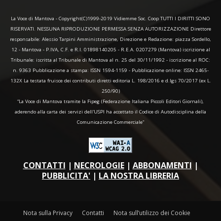
La Voce di Mantova - Copyright(C)1999-2019 Vidiemme Soc. Coop TUTTI I DIRITTI SONO
RISERVATI. NESSUNA RIPRODUZIONE PERMESSA SENZA AUTORIZZAZIONE Direttore
responsabile: Alessio Tarpini Amministrazione, Direzione e Redazione: piazza Sordello,
12 - Mantova - P.IVA, C.F. e R.I. 01898140205 - R.E.A. 0207279 (Mantova) iscrizione al
Tribunale: iscritta al Tribunale di Mantova al n. 25 del 30/11/1992 - iscrizione al ROC:
n. 9363 Pubblicazione a stampa: ISSN 1594-1159 - Pubblicazione online: ISSN 2465-
132X La testata fruisce dei contributi diretti editoria L. 198/2016 e d.lgs 70/2017 (ex L.
250/90)
“La Voce di Mantova tramite la Fipeg (Federazione Italiana Piccoli Editori Giornali),
aderendo alla carta dei servizi dell'USPI ha accettato il Codice di Autodisciplina della
Comunicazione Commerciale"
CONTATTI
|
NECROLOGIE
|
ABBONAMENTI
|
PUBBLICITA'
|
LA NOSTRA LIBRERIA
Nota sulla Privacy
Contatti
Nota sull’utilizzo dei Cookie