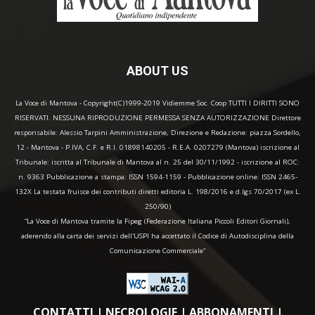
ABOUT US
La Voce di Mantova - Copyright(C)1999-2019 Vidiemme Soc. Coop TUTTI I DIRITTI SONO
RISERVATI. NESSUNA RIPRODUZIONE PERMESSA SENZA AUTORIZZAZIONE Direttore
responsabile: Alessio Tarpini Amministrazione, Direzione e Redazione: piazza Sordello,
12 - Mantova - P.IVA, C.F. e R.I. 01898140205 - R.E.A. 0207279 (Mantova) iscrizione al
Tribunale: iscritta al Tribunale di Mantova al n. 25 del 30/11/1992 - iscrizione al ROC:
n. 9363 Pubblicazione a stampa: ISSN 1594-1159 - Pubblicazione online: ISSN 2465-
132X La testata fruisce dei contributi diretti editoria L. 198/2016 e d.lgs 70/2017 (ex L.
250/90)
“La Voce di Mantova tramite la Fipeg (Federazione Italiana Piccoli Editori Giornali),
aderendo alla carta dei servizi dell'USPI ha accettato il Codice di Autodisciplina della
Comunicazione Commerciale"
CONTATTI
|
NECROLOGIE
|
ABBONAMENTI
|