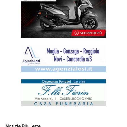
Notizie Più Lette