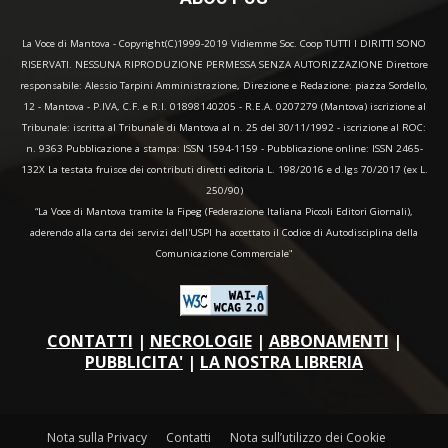
La Voce di Mantova - Copyright(C)1999-2019 Vidiemme Soc. Coop TUTTI I DIRITTI SONO
RISERVATI. NESSUNA RIPRODUZIONE PERMESSA SENZA AUTORIZZAZIONE Direttore
responsabile: Alessio Tarpini Amministrazione, Direzione e Redazione: piazza Sordello,
12 - Mantova - P.IVA, C.F. e R.I. 01898140205 - R.E.A. 0207279 (Mantova) iscrizione al
Tribunale: iscritta al Tribunale di Mantova al n. 25 del 30/11/1992 - iscrizione al ROC:
n. 9363 Pubblicazione a stampa: ISSN 1594-1159 - Pubblicazione online: ISSN 2465-
132X La testata fruisce dei contributi diretti editoria L. 198/2016 e d.lgs 70/2017 (ex L.
250/90)
“La Voce di Mantova tramite la Fipeg (Federazione Italiana Piccoli Editori Giornali),
aderendo alla carta dei servizi dell'USPI ha accettato il Codice di Autodisciplina della
Comunicazione Commerciale"
CONTATTI
|
NECROLOGIE
|
ABBONAMENTI
|
PUBBLICITA'
|
LA NOSTRA LIBRERIA
Nota sulla Privacy
Contatti
Nota sull’utilizzo dei Cookie