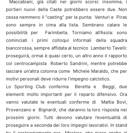
Maccabiani, già citati nei giorni scorsi: insomma, i
portieri nuovi della Caste potrebbero essere due. Non
cessa nemmeno il “casting” per la punta: Venturi e Piras
sono sempre in cima alla lista. Sembrano calare le
possibilità per Farimbella. Torniamo all’Asola: sono
cominciati i primi colloqui informali della squadra
biancorossa, sempre affidata al tecnico Lamberto Tavelli:
proseguirà, ormai è quasi certo, un altro anno il rapporto
col centrocampista Roberto Sandrini, mentre potrebbe
lasciare un’altra colonna come Michele Maraldo, che per
motivi personali deve ridurre l’impegno calcistico.
Lo Sporting Club conferma Beretta e Beggi, due
elementi molto importanti per il reparto difensivo. Ora
vanno valutate le eventuali conferme di Mattia Bovi,
Provenzano e Bignardi, che daranno la loro risposta nei
prossimi giorni. Tutti devono valutare l’eventualità di
proseguire a seconda dei loro impegni lavorativi. In stand
by il corteggiamento per Mortara, che piace anche al