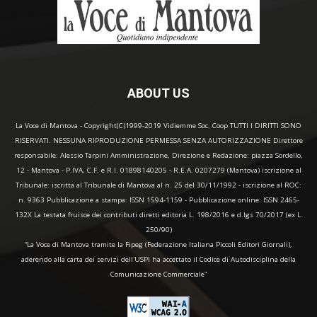
ABOUT US
La Voce di Mantova - Copyright(C)1999-2019 Vidiemme Soc. Coop TUTTI I DIRITTI SONO
RISERVATI. NESSUNA RIPRODUZIONE PERMESSA SENZA AUTORIZZAZIONE Direttore
responsabile: Alessio Tarpini Amministrazione, Direzione e Redazione: piazza Sordello,
12 - Mantova - P.IVA, C.F. e R.I. 01898140205 - R.E.A. 0207279 (Mantova) iscrizione al
Tribunale: iscritta al Tribunale di Mantova al n. 25 del 30/11/1992 - iscrizione al ROC:
n. 9363 Pubblicazione a stampa: ISSN 1594-1159 - Pubblicazione online: ISSN 2465-
132X La testata fruisce dei contributi diretti editoria L. 198/2016 e d.lgs 70/2017 (ex L.
250/90)
“La Voce di Mantova tramite la Fipeg (Federazione Italiana Piccoli Editori Giornali),
aderendo alla carta dei servizi dell'USPI ha accettato il Codice di Autodisciplina della
Comunicazione Commerciale"