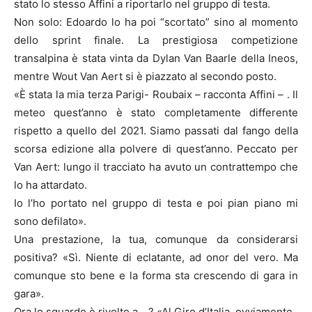
stato lo stesso Affini a riportarlo nel gruppo di testa.
Non solo: Edoardo lo ha poi “scortato” sino al momento
dello sprint finale. La prestigiosa competizione
transalpina è stata vinta da Dylan Van Baarle della Ineos,
mentre Wout Van Aert si è piazzato al secondo posto.
«È stata la mia terza Parigi- Roubaix – racconta Affini – . Il
meteo quest’anno è stato completamente differente
rispetto a quello del 2021. Siamo passati dal fango della
scorsa edizione alla polvere di quest’anno. Peccato per
Van Aert: lungo il tracciato ha avuto un contrattempo che
lo ha attardato.
Io l’ho portato nel gruppo di testa e poi pian piano mi
sono defilato».
Una prestazione, la tua, comunque da considerarsi
positiva? «Sì. Niente di eclatante, ad onor del vero. Ma
comunque sto bene e la forma sta crescendo di gara in
gara».
Ora lo sguardo è rivolto a….? «Al Giro d’Italia, ovviamente.