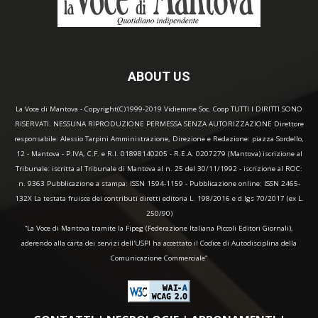
ABOUT US
La Voce di Mantova - Copyright(C)1999-2019 Vidiemme Soc. Coop TUTTI I DIRITTI SONO
RISERVATI. NESSUNA RIPRODUZIONE PERMESSA SENZA AUTORIZZAZIONE Direttore
responsabile: Alessio Tarpini Amministrazione, Direzione e Redazione: piazza Sordello,
12 - Mantova - P.IVA, C.F. e R.I. 01898140205 - R.E.A. 0207279 (Mantova) iscrizione al
Tribunale: iscritta al Tribunale di Mantova al n. 25 del 30/11/1992 - iscrizione al ROC:
n. 9363 Pubblicazione a stampa: ISSN 1594-1159 - Pubblicazione online: ISSN 2465-
132X La testata fruisce dei contributi diretti editoria L. 198/2016 e d.lgs 70/2017 (ex L.
250/90)
“La Voce di Mantova tramite la Fipeg (Federazione Italiana Piccoli Editori Giornali),
aderendo alla carta dei servizi dell'USPI ha accettato il Codice di Autodisciplina della
Comunicazione Commerciale"