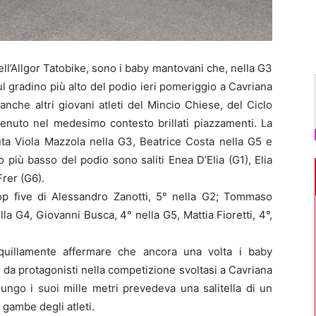
ll’Allgor Tatobike, sono i baby mantovani che, nella G3
sul gradino più alto del podio ieri pomeriggio a Cavriana
nche altri giovani atleti del Mincio Chiese, del Ciclo
enuto nel medesimo contesto brillati piazzamenti. La
uta Viola Mazzola nella G3, Beatrice Costa nella G5 e
più basso del podio sono saliti Enea D’Elia (G1), Elia
rer (G6).
op five di Alessandro Zanotti, 5° nella G2; Tommaso
la G4, Giovanni Busca, 4° nella G5, Mattia Fioretti, 4°,
anquillamente affermare che ancora una volta i baby
lo da protagonisti nella competizione svoltasi a Cavriana
lungo i suoi mille metri prevedeva una salitella di un
e gambe degli atleti.