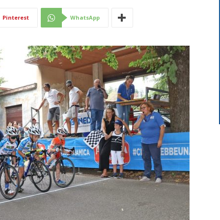
Di
Pinterest
WhatsApp
Mantova