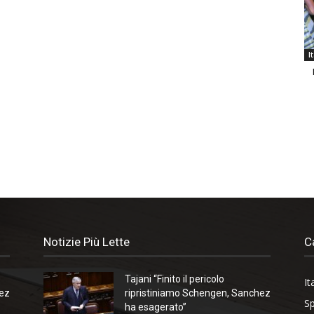
I
Notizie Più Lette
C
Tajani “Finito il pericolo
It
hez
ripristiniamo Schengen, Sanchez
Sp
ha esagerato”