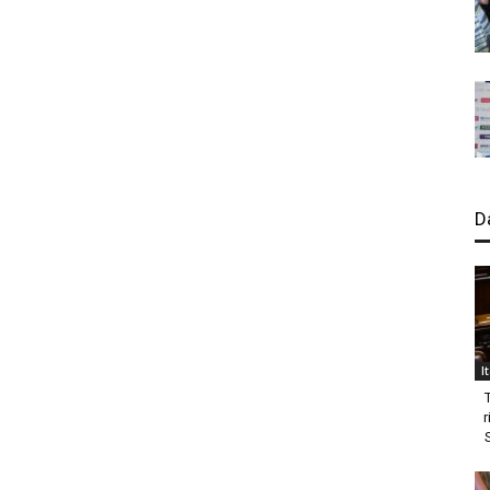
D
I
r