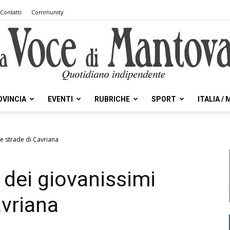
Contatti
Community
OVINCIA
EVENTI
RUBRICHE
SPORT
ITALIA /
la
le strade di Cavriana
dei giovanissimi
Voce
avriana