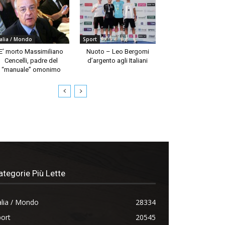
talia / Mondo
Sport
E’ morto Massimiliano
Nuoto – Leo Bergomi
Cencelli, padre del
d’argento agli Italiani
“manuale” omonimo
ategorie Più Lette
alia / Mondo
28334
ort
20545