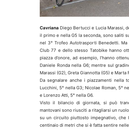
Cavriana
Diego Bertucci e Lucia Marassi, de
il primo e nella G5 la seconda, sono saliti 
nel 3° Trofeo Autotrasporti Benedetti. Ma a
Club 77 e dello stesso Tatobike hanno ott
piazza d’onore, ad esempio, l’hanno otten
Daniele Ronda nella G6; mentre sul gradino 
Marassi (G2), Greta Giannotta (G5) e Marta F
Da segnalare anche i piazzamenti nella t
Lucchini, 5° nella G3; Nicolae Roman, 5° nel
e Lorenzo Atti, 5° nella G6.
Visto il bilancio di giornata, si può tr
mantovani sono riusciti a ritagliarsi un ruo
su un circuito piuttosto impegnativo, che 
centinaio di metri che si è fatta sentire nell