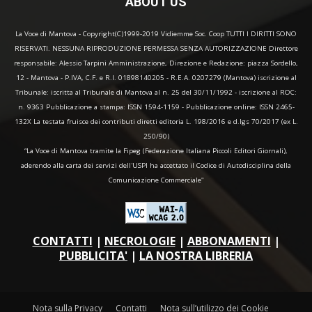
ABOUT US
La Voce di Mantova - Copyright(C)1999-2019 Vidiemme Soc. Coop TUTTI I DIRITTI SONO
RISERVATI. NESSUNA RIPRODUZIONE PERMESSA SENZA AUTORIZZAZIONE Direttore
responsabile: Alessio Tarpini Amministrazione, Direzione e Redazione: piazza Sordello,
12 - Mantova - P.IVA, C.F. e R.I. 01898140205 - R.E.A. 0207279 (Mantova) iscrizione al
Tribunale: iscritta al Tribunale di Mantova al n. 25 del 30/11/1992 - iscrizione al ROC:
n. 9363 Pubblicazione a stampa: ISSN 1594-1159 - Pubblicazione online: ISSN 2465-
132X La testata fruisce dei contributi diretti editoria L. 198/2016 e d.lgs 70/2017 (ex L.
250/90)
“La Voce di Mantova tramite la Fipeg (Federazione Italiana Piccoli Editori Giornali),
aderendo alla carta dei servizi dell'USPI ha accettato il Codice di Autodisciplina della
Comunicazione Commerciale"
CONTATTI
|
NECROLOGIE
|
ABBONAMENTI
|
PUBBLICITA'
|
LA NOSTRA LIBRERIA
Nota sulla Privacy
Contatti
Nota sull’utilizzo dei Cookie