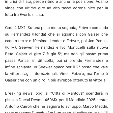
in crisi di fiato, perde ritmo e anche la posizione. Adamo
vince con ultimo giro ad alto tasso adrenalinico per la
lotta tra Everts e Lata.
Gara 2 MX1: Su una pista molto segnata, Febvre comanda
su Fernandez (Honda) che si aggancia con Gajser che
cade a terra: è 19esimo. Leader è Febvre, poi Jan Pancar
(KTM), Seewer, Fernandez e Ivo Monticelli sulla nuova
Beta. Gajser al giro 7 è già 5°, ma non gli basta: prima
passa Pancar in difficoltà, poi si prende Fernandez e
infine schianta un Seewer opaco per il 2° posto che vale
la vittoria agli Internazionali. Vince Febvre, ma l’eroe è
Gajser che con un giro in più avrebbe ottenuto la vittoria.
Breaking news: oggi al “Città di Mantova” scenderà in
pista la Ducati Desmo 450MX per il Mondiale 2025: tester
Antonio Cairoli che ne seguirà lo sviluppo. Marco Maddii,
team manager Ducati: «Sarà un anno di sviluppo, ma il 16