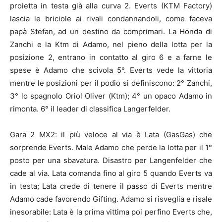
proietta in testa già alla curva 2. Everts (KTM Factory)
lascia le briciole ai rivali condannandoli, come faceva
papà Stefan, ad un destino da comprimari. La Honda di
Zanchi e la Ktm di Adamo, nel pieno della lotta per la
posizione 2, entrano in contatto al giro 6 e a farne le
spese è Adamo che scivola 5°. Everts vede la vittoria
mentre le posizioni per il podio si definiscono: 2° Zanchi,
3° lo spagnolo Oriol Oliver (Ktm); 4° un opaco Adamo in
rimonta. 6° il leader di classifica Langerfelder.
Gara 2 MX2: il più veloce al via è Lata (GasGas) che
sorprende Everts. Male Adamo che perde la lotta per il 1°
posto per una sbavatura. Disastro per Langenfelder che
cade al via. Lata comanda fino al giro 5 quando Everts va
in testa; Lata crede di tenere il passo di Everts mentre
Adamo cade favorendo Gifting. Adamo si risveglia e risale
inesorabile: Lata è la prima vittima poi perfino Everts che,