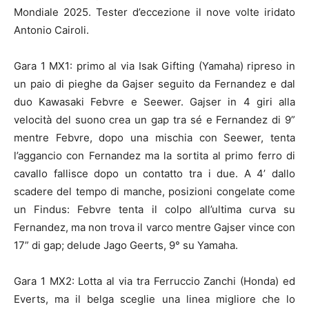
Mondiale 2025. Tester d’eccezione il nove volte iridato
Antonio Cairoli.
Gara 1 MX1: primo al via Isak Gifting (Yamaha) ripreso in
un paio di pieghe da Gajser seguito da Fernandez e dal
duo Kawasaki Febvre e Seewer. Gajser in 4 giri alla
velocità del suono crea un gap tra sé e Fernandez di 9”
mentre Febvre, dopo una mischia con Seewer, tenta
l’aggancio con Fernandez ma la sortita al primo ferro di
cavallo fallisce dopo un contatto tra i due. A 4’ dallo
scadere del tempo di manche, posizioni congelate come
un Findus: Febvre tenta il colpo all’ultima curva su
Fernandez, ma non trova il varco mentre Gajser vince con
17” di gap; delude Jago Geerts, 9° su Yamaha.
Gara 1 MX2: Lotta al via tra Ferruccio Zanchi (Honda) ed
Everts, ma il belga sceglie una linea migliore che lo