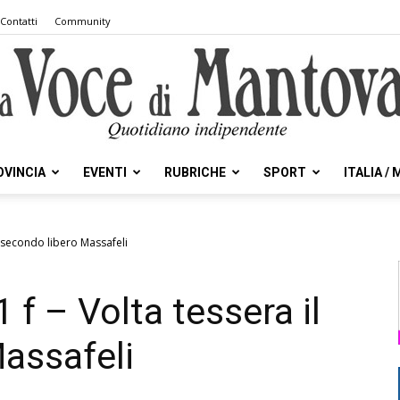
Contatti
Community
OVINCIA
EVENTI
RUBRICHE
SPORT
ITALIA /
la
il secondo libero Massafeli
 f – Volta tessera il
Voce
assafeli