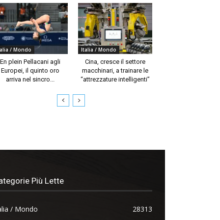
talia / Mondo
Italia / Mondo
En plein Pellacani agli
Cina, cresce il settore
Europei, il quinto oro
macchinari, a trainare le
arriva nel sincro...
“attrezzature intelligenti”
ategorie Più Lette
alia / Mondo
28313