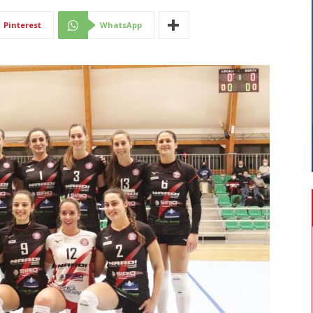
Di
Pinterest
WhatsApp
Mantova