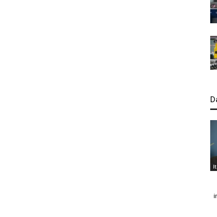
D
I
i