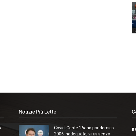
I
Notizie Più Lette
C
o
Covid, Conte “Piano pandemico
It
2006 inadeguato, virus senza