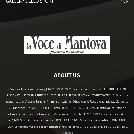
GALLERY DELLO SPORT
166
ABOUT US
La Voce di Mantova - Copyright(C)1999-2019 Vidiemme Soc. Coop TUTTI I DIRITTI SONO
RISERVATI. NESSUNA RIPRODUZIONE PERMESSA SENZA AUTORIZZAZIONE Direttore
responsabile: Alessio Tarpini Amministrazione, Direzione e Redazione: piazza Sordello,
12 - Mantova - P.IVA, C.F. e R.I. 01898140205 - R.E.A. 0207279 (Mantova) iscrizione al
Tribunale: iscritta al Tribunale di Mantova al n. 25 del 30/11/1992 - iscrizione al ROC:
n. 9363 Pubblicazione a stampa: ISSN 1594-1159 - Pubblicazione online: ISSN 2465-
132X La testata fruisce dei contributi diretti editoria L. 198/2016 e d.lgs 70/2017 (ex L.
250/90)