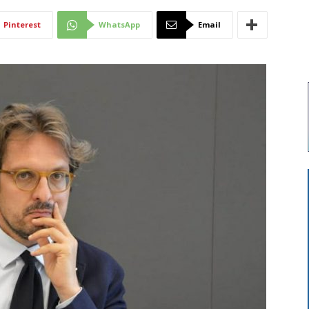
Di
Pinterest
WhatsApp
Email
Mantova