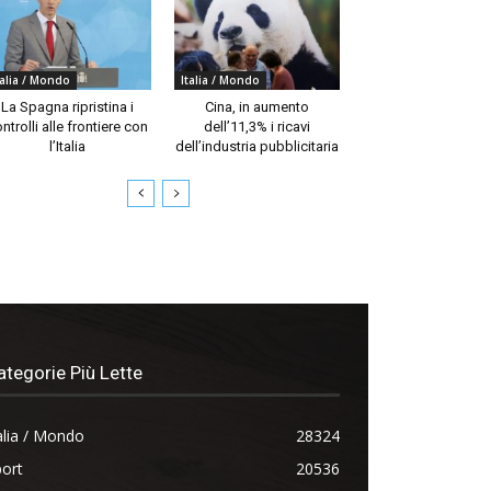
talia / Mondo
Italia / Mondo
La Spagna ripristina i
Cina, in aumento
ntrolli alle frontiere con
dell’11,3% i ricavi
l’Italia
dell’industria pubblicitaria
ategorie Più Lette
alia / Mondo
28324
ort
20536