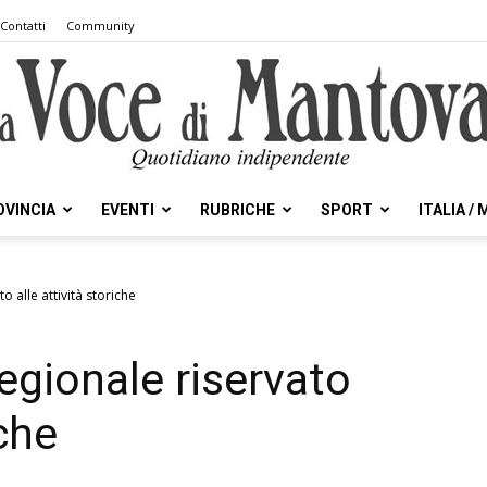
Contatti
Community
OVINCIA
EVENTI
RUBRICHE
SPORT
ITALIA /
la
o alle attività storiche
egionale riservato
Voce
iche