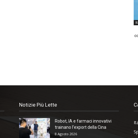
I
co
Notizie Più Lette
C
Robot, IA e farmaci innovativi
It
trainano l’export della Cina
Sp
8 Agosto 2026