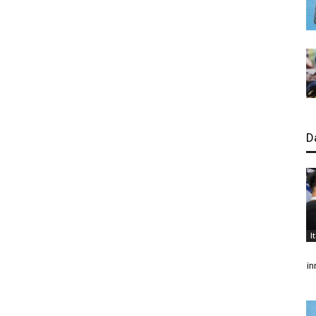
D
I
in