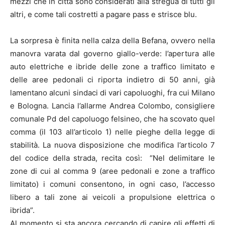
mezzi che in città sono considerati alla stregua di tutti gli
altri, e come tali costretti a pagare pass e strisce blu.
La sorpresa è finita nella calza della Befana, ovvero nella
manovra varata dal governo giallo-verde: l’apertura alle
auto elettriche e ibride delle zone a traffico limitato e
delle aree pedonali ci riporta indietro di 50 anni, già
lamentano alcuni sindaci di vari capoluoghi, fra cui Milano
e Bologna. Lancia l’allarme Andrea Colombo, consigliere
comunale Pd del capoluogo felsineo, che ha scovato quel
comma (il 103 all’articolo 1) nelle pieghe della legge di
stabilità. La nuova disposizione che modifica l’articolo 7
del codice della strada, recita così: “Nel delimitare le
zone di cui al comma 9 (aree pedonali e zone a traffico
limitato) i comuni consentono, in ogni caso, l’accesso
libero a tali zone ai veicoli a propulsione elettrica o
ibrida”.
Al momento si sta ancora cercando di capire gli effetti di