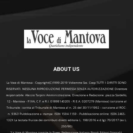
ABOUT US
La Voce di Mantova - Copyright(C)1999-2019 Vidiemme Soc. Coop TUTTI I DIRITTI SONO
RISERVATI. NESSUNA RIPRODUZIONE PERMESSA SENZA AUTORIZZAZIONE Direttore
responsabile: Alessio Tarpini Amministrazione, Direzione e Redazione: piazza Sordello,
12 - Mantova - P.IVA, C.F. e R.I. 01898140205 - R.E.A. 0207279 (Mantova) iscrizione al
Tribunale: iscritta al Tribunale di Mantova al n. 25 del 30/11/1992 - iscrizione al ROC:
n. 9363 Pubblicazione a stampa: ISSN 1594-1159 - Pubblicazione online: ISSN 2465-
132X La testata fruisce dei contributi diretti editoria L. 198/2016 e d.lgs 70/2017 (ex L.
250/90)
“La Voce di Mantova tramite la Fipeg (Federazione Italiana Piccoli Editori Giornali),