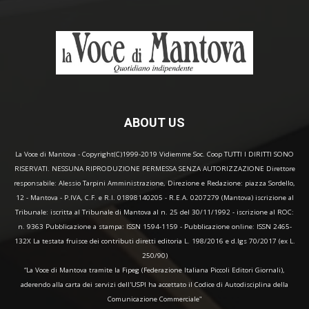
ABOUT US
La Voce di Mantova - Copyright(C)1999-2019 Vidiemme Soc. Coop TUTTI I DIRITTI SONO
RISERVATI. NESSUNA RIPRODUZIONE PERMESSA SENZA AUTORIZZAZIONE Direttore
responsabile: Alessio Tarpini Amministrazione, Direzione e Redazione: piazza Sordello,
12 - Mantova - P.IVA, C.F. e R.I. 01898140205 - R.E.A. 0207279 (Mantova) iscrizione al
Tribunale: iscritta al Tribunale di Mantova al n. 25 del 30/11/1992 - iscrizione al ROC:
n. 9363 Pubblicazione a stampa: ISSN 1594-1159 - Pubblicazione online: ISSN 2465-
132X La testata fruisce dei contributi diretti editoria L. 198/2016 e d.lgs 70/2017 (ex L.
250/90)
“La Voce di Mantova tramite la Fipeg (Federazione Italiana Piccoli Editori Giornali),
aderendo alla carta dei servizi dell'USPI ha accettato il Codice di Autodisciplina della
Comunicazione Commerciale"