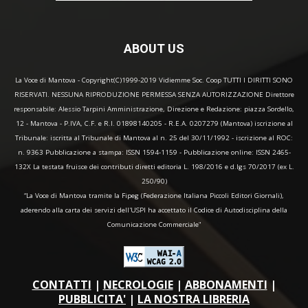
ABOUT US
La Voce di Mantova - Copyright(C)1999-2019 Vidiemme Soc. Coop TUTTI I DIRITTI SONO
RISERVATI. NESSUNA RIPRODUZIONE PERMESSA SENZA AUTORIZZAZIONE Direttore
responsabile: Alessio Tarpini Amministrazione, Direzione e Redazione: piazza Sordello,
12 - Mantova - P.IVA, C.F. e R.I. 01898140205 - R.E.A. 0207279 (Mantova) iscrizione al
Tribunale: iscritta al Tribunale di Mantova al n. 25 del 30/11/1992 - iscrizione al ROC:
n. 9363 Pubblicazione a stampa: ISSN 1594-1159 - Pubblicazione online: ISSN 2465-
132X La testata fruisce dei contributi diretti editoria L. 198/2016 e d.lgs 70/2017 (ex L.
250/90)
“La Voce di Mantova tramite la Fipeg (Federazione Italiana Piccoli Editori Giornali),
aderendo alla carta dei servizi dell'USPI ha accettato il Codice di Autodisciplina della
Comunicazione Commerciale"
CONTATTI
|
NECROLOGIE
|
ABBONAMENTI
|
PUBBLICITA'
|
LA NOSTRA LIBRERIA