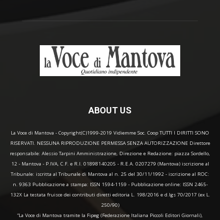
ABOUT US
La Voce di Mantova - Copyright(C)1999-2019 Vidiemme Soc. Coop TUTTI I DIRITTI SONO
RISERVATI. NESSUNA RIPRODUZIONE PERMESSA SENZA AUTORIZZAZIONE Direttore
responsabile: Alessio Tarpini Amministrazione, Direzione e Redazione: piazza Sordello,
12 - Mantova - P.IVA, C.F. e R.I. 01898140205 - R.E.A. 0207279 (Mantova) iscrizione al
Tribunale: iscritta al Tribunale di Mantova al n. 25 del 30/11/1992 - iscrizione al ROC:
n. 9363 Pubblicazione a stampa: ISSN 1594-1159 - Pubblicazione online: ISSN 2465-
132X La testata fruisce dei contributi diretti editoria L. 198/2016 e d.lgs 70/2017 (ex L.
250/90)
“La Voce di Mantova tramite la Fipeg (Federazione Italiana Piccoli Editori Giornali),