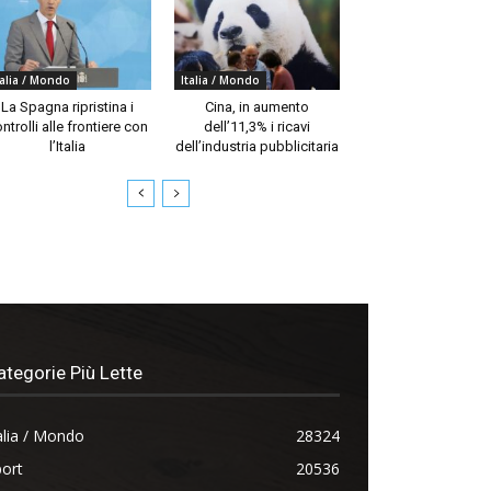
talia / Mondo
Italia / Mondo
La Spagna ripristina i
Cina, in aumento
ntrolli alle frontiere con
dell’11,3% i ricavi
l’Italia
dell’industria pubblicitaria
ategorie Più Lette
alia / Mondo
28324
ort
20536