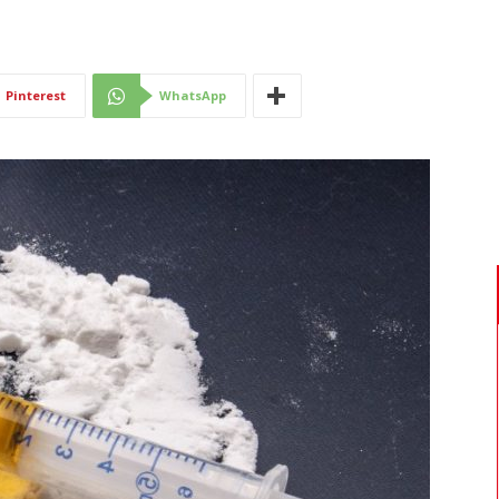
Di
Pinterest
WhatsApp
Mantova