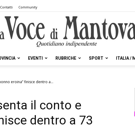
Contatti
Community
OVINCIA
EVENTI
RUBRICHE
SPORT
ITALIA /
la
“nonno eroina” finisce dentro a...
senta il conto e
Voce
nisce dentro a 73