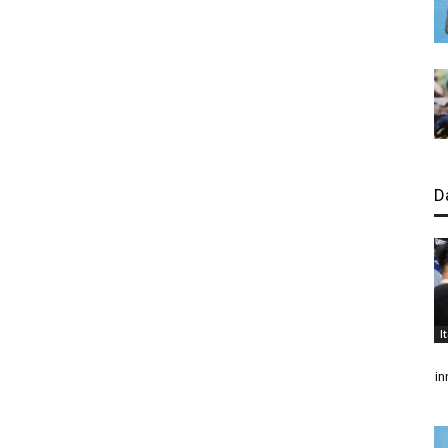
D
I
in