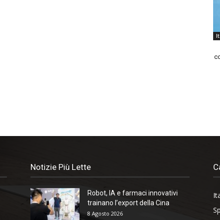
I
co
Notizie Più Lette
C
Robot, IA e farmaci innovativi
It
trainano l’export della Cina
Sp
8 Agosto 2026