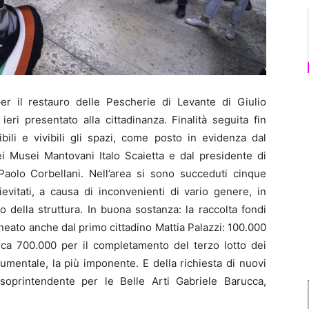
 il restauro delle Pescherie di Levante di Giulio
eri presentato alla cittadinanza. Finalità seguita fin
uibili e vivibili gli spazi, come posto in evidenza dal
i Musei Mantovani Italo Scaietta e dal presidente di
olo Corbellani. Nell’area si sono succeduti cinque
ievitati, a causa di inconvenienti di vario genere, in
o della struttura. In buona sostanza: la raccolta fondi
neato anche dal primo cittadino Mattia Palazzi: 100.000
irca 700.000 per il completamento del terzo lotto dei
mentale, la più imponente. E della richiesta di nuovi
 soprintendente per le Belle Arti Gabriele Barucca,