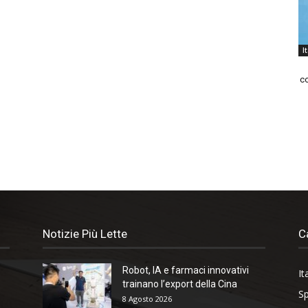
I
co
Notizie Più Lette
C
Robot, IA e farmaci innovativi
It
trainano l’export della Cina
Sp
8 Agosto 2026