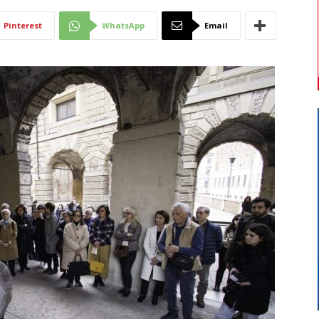
Di
Pinterest
WhatsApp
Email
Mantova