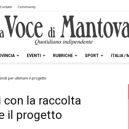
Contatti
Community
OVINCIA
EVENTI
RUBRICHE
SPORT
ITALIA /
la
fondi per ultimare il progetto
 con la raccolta
Voce
e il progetto