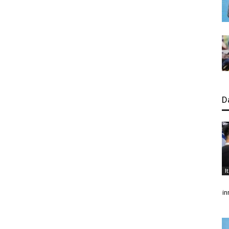
D
I
in