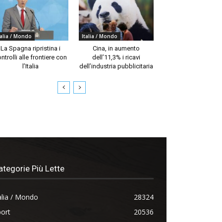
talia / Mondo
Italia / Mondo
La Spagna ripristina i
Cina, in aumento
ntrolli alle frontiere con
dell’11,3% i ricavi
l’Italia
dell’industria pubblicitaria
ategorie Più Lette
alia / Mondo
28324
ort
20536