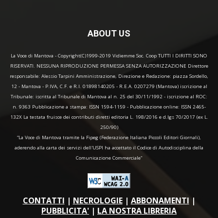
ABOUT US
La Voce di Mantova - Copyright(C)1999-2019 Vidiemme Soc. Coop TUTTI I DIRITTI SONO
RISERVATI. NESSUNA RIPRODUZIONE PERMESSA SENZA AUTORIZZAZIONE Direttore
responsabile: Alessio Tarpini Amministrazione, Direzione e Redazione: piazza Sordello,
12 - Mantova - P.IVA, C.F. e R.I. 01898140205 - R.E.A. 0207279 (Mantova) iscrizione al
Tribunale: iscritta al Tribunale di Mantova al n. 25 del 30/11/1992 - iscrizione al ROC:
n. 9363 Pubblicazione a stampa: ISSN 1594-1159 - Pubblicazione online: ISSN 2465-
132X La testata fruisce dei contributi diretti editoria L. 198/2016 e d.lgs 70/2017 (ex L.
250/90)
“La Voce di Mantova tramite la Fipeg (Federazione Italiana Piccoli Editori Giornali),
aderendo alla carta dei servizi dell'USPI ha accettato il Codice di Autodisciplina della
Comunicazione Commerciale"
CONTATTI
|
NECROLOGIE
|
ABBONAMENTI
|
PUBBLICITA'
|
LA NOSTRA LIBRERIA