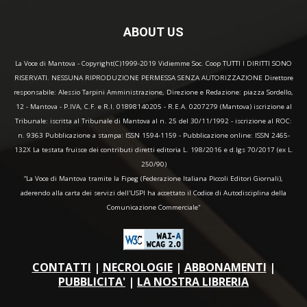
ABOUT US
La Voce di Mantova - Copyright(C)1999-2019 Vidiemme Soc. Coop TUTTI I DIRITTI SONO
RISERVATI. NESSUNA RIPRODUZIONE PERMESSA SENZA AUTORIZZAZIONE Direttore
responsabile: Alessio Tarpini Amministrazione, Direzione e Redazione: piazza Sordello,
12 - Mantova - P.IVA, C.F. e R.I. 01898140205 - R.E.A. 0207279 (Mantova) iscrizione al
Tribunale: iscritta al Tribunale di Mantova al n. 25 del 30/11/1992 - iscrizione al ROC:
n. 9363 Pubblicazione a stampa: ISSN 1594-1159 - Pubblicazione online: ISSN 2465-
132X La testata fruisce dei contributi diretti editoria L. 198/2016 e d.lgs 70/2017 (ex L.
250/90)
“La Voce di Mantova tramite la Fipeg (Federazione Italiana Piccoli Editori Giornali),
aderendo alla carta dei servizi dell'USPI ha accettato il Codice di Autodisciplina della
Comunicazione Commerciale"
CONTATTI
|
NECROLOGIE
|
ABBONAMENTI
|
PUBBLICITA'
|
LA NOSTRA LIBRERIA