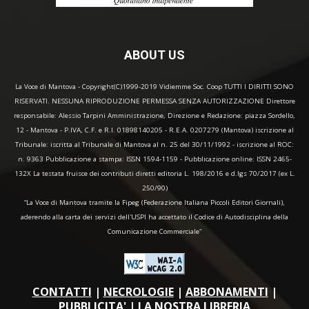
ABOUT US
La Voce di Mantova - Copyright(C)1999-2019 Vidiemme Soc. Coop TUTTI I DIRITTI SONO
RISERVATI. NESSUNA RIPRODUZIONE PERMESSA SENZA AUTORIZZAZIONE Direttore
responsabile: Alessio Tarpini Amministrazione, Direzione e Redazione: piazza Sordello,
12 - Mantova - P.IVA, C.F. e R.I. 01898140205 - R.E.A. 0207279 (Mantova) iscrizione al
Tribunale: iscritta al Tribunale di Mantova al n. 25 del 30/11/1992 - iscrizione al ROC:
n. 9363 Pubblicazione a stampa: ISSN 1594-1159 - Pubblicazione online: ISSN 2465-
132X La testata fruisce dei contributi diretti editoria L. 198/2016 e d.lgs 70/2017 (ex L.
250/90)
“La Voce di Mantova tramite la Fipeg (Federazione Italiana Piccoli Editori Giornali),
aderendo alla carta dei servizi dell'USPI ha accettato il Codice di Autodisciplina della
Comunicazione Commerciale"
CONTATTI
|
NECROLOGIE
|
ABBONAMENTI
|
PUBBLICITA'
|
LA NOSTRA LIBRERIA