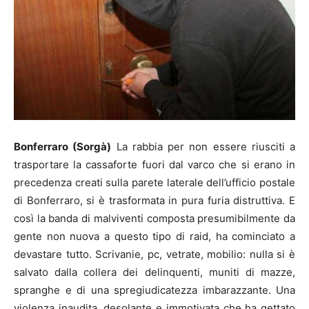
Bonferraro (Sorgà)
La rabbia per non essere riusciti a
trasportare la cassaforte fuori dal varco che si erano in
precedenza creati sulla parete laterale dell’ufficio postale
di Bonferraro, si è trasformata in pura furia distruttiva. E
così la banda di malviventi composta presumibilmente da
gente non nuova a questo tipo di raid, ha cominciato a
devastare tutto. Scrivanie, pc, vetrate, mobilio: nulla si è
salvato dalla collera dei delinquenti, muniti di mazze,
spranghe e di una spregiudicatezza imbarazzante. Una
violenza inaudita, desolante e immotivata che ha gettato