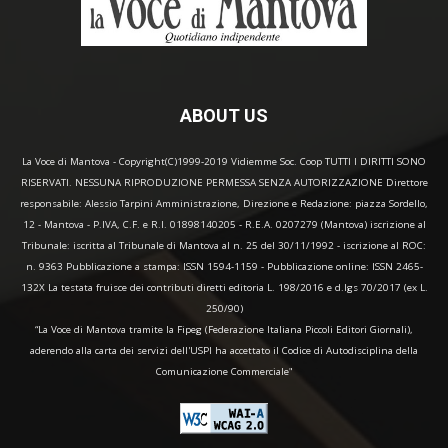
ABOUT US
La Voce di Mantova - Copyright(C)1999-2019 Vidiemme Soc. Coop TUTTI I DIRITTI SONO
RISERVATI. NESSUNA RIPRODUZIONE PERMESSA SENZA AUTORIZZAZIONE Direttore
responsabile: Alessio Tarpini Amministrazione, Direzione e Redazione: piazza Sordello,
12 - Mantova - P.IVA, C.F. e R.I. 01898140205 - R.E.A. 0207279 (Mantova) iscrizione al
Tribunale: iscritta al Tribunale di Mantova al n. 25 del 30/11/1992 - iscrizione al ROC:
n. 9363 Pubblicazione a stampa: ISSN 1594-1159 - Pubblicazione online: ISSN 2465-
132X La testata fruisce dei contributi diretti editoria L. 198/2016 e d.lgs 70/2017 (ex L.
250/90)
“La Voce di Mantova tramite la Fipeg (Federazione Italiana Piccoli Editori Giornali),
aderendo alla carta dei servizi dell'USPI ha accettato il Codice di Autodisciplina della
Comunicazione Commerciale"