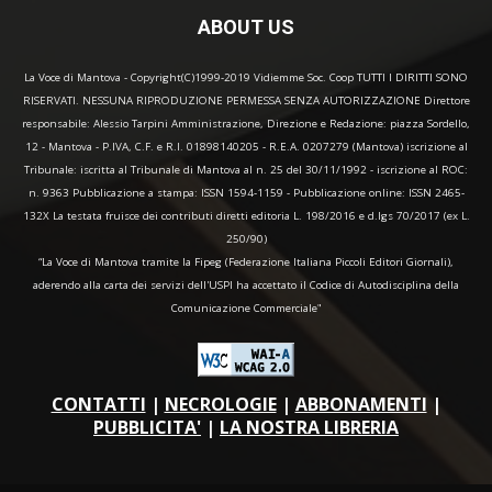
ABOUT US
La Voce di Mantova - Copyright(C)1999-2019 Vidiemme Soc. Coop TUTTI I DIRITTI SONO
RISERVATI. NESSUNA RIPRODUZIONE PERMESSA SENZA AUTORIZZAZIONE Direttore
responsabile: Alessio Tarpini Amministrazione, Direzione e Redazione: piazza Sordello,
12 - Mantova - P.IVA, C.F. e R.I. 01898140205 - R.E.A. 0207279 (Mantova) iscrizione al
Tribunale: iscritta al Tribunale di Mantova al n. 25 del 30/11/1992 - iscrizione al ROC:
n. 9363 Pubblicazione a stampa: ISSN 1594-1159 - Pubblicazione online: ISSN 2465-
132X La testata fruisce dei contributi diretti editoria L. 198/2016 e d.lgs 70/2017 (ex L.
250/90)
“La Voce di Mantova tramite la Fipeg (Federazione Italiana Piccoli Editori Giornali),
aderendo alla carta dei servizi dell'USPI ha accettato il Codice di Autodisciplina della
Comunicazione Commerciale"
CONTATTI
|
NECROLOGIE
|
ABBONAMENTI
|
PUBBLICITA'
|
LA NOSTRA LIBRERIA