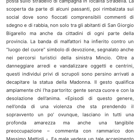
posta sullo stradello di campagna in località Stradella. La
scoperta da parte di alcuni passanti, poi rimbalzata sui
social dove sono fioccati comprensibili commenti di
sdegno e di rabbia, non solo tra gli abitanti di San Giorgio
Bigarello ma anche da cittadini di ogni parte della
provincia. La banda di malfattori ha infierito contro un
“luogo del cuore” simbolo di devozione, segnalato anche
nei percorsi turistici della sinistra Mincio. Oltre a
danneggiare arredi e vandalizzare oggetti e centrini,
questi individui privi di scrupoli sono persino arrivati a
decapitare la statua della Madonna. Il gesto qualifica
ampiamente chi l’ha partorito: gente senza cuore e con la
desolazione dell’anima. «Episodi di questo genere,
nell’onda di una violenza che sta prendendo il
sopravvento un po’ ovunque, lasciano in tutti una
profonda amarezza ma anche una tangibile
preoccupazione – commenta con rammarico don
Massimo Mattioli -. Fa male vedere un tale accanimento