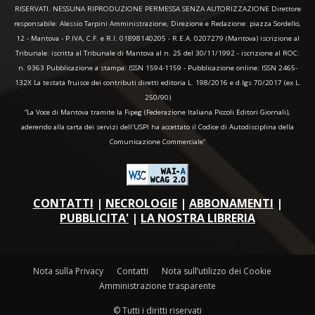
RISERVATI. NESSUNA RIPRODUZIONE PERMESSA SENZA AUTORIZZAZIONE Direttore
responsabile: Alessio Tarpini Amministrazione, Direzione e Redazione: piazza Sordello,
12 - Mantova - P.IVA, C.F. e R.I. 01898140205 - R.E.A. 0207279 (Mantova) iscrizione al
Tribunale: iscritta al Tribunale di Mantova al n. 25 del 30/11/1992 - iscrizione al ROC:
n. 9363 Pubblicazione a stampa: ISSN 1594-1159 - Pubblicazione online: ISSN 2465-
132X La testata fruisce dei contributi diretti editoria L. 198/2016 e d.lgs 70/2017 (ex L.
250/90)
“La Voce di Mantova tramite la Fipeg (Federazione Italiana Piccoli Editori Giornali),
aderendo alla carta dei servizi dell'USPI ha accettato il Codice di Autodisciplina della
Comunicazione Commerciale"
CONTATTI
|
NECROLOGIE
|
ABBONAMENTI
|
PUBBLICITA'
|
LA NOSTRA LIBRERIA
Nota sulla Privacy
Contatti
Nota sull’utilizzo dei Cookie
Amministrazione trasparente
© Tutti i diritti riservati