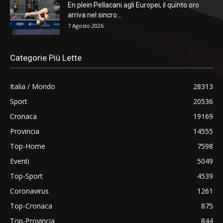
En plein Pellacani agli Europei, il quinto oro
arriva nel sincro...
7 Agosto 2026
Categorie Più Lette
Italia / Mondo
28313
Sport
20536
Cronaca
19169
Provincia
14555
Top-Home
7598
Eventi
5049
Top-Sport
4539
Coronavirus
1261
Top-Cronaca
875
Top-Provincia
844