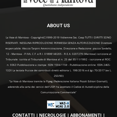
ABOUT US
La Voce di Mantova - Copyright(C)1999-2019 Vidiemme Soc. Coop TUTTI I DIRITTI SONO
RISERVATI. NESSUNA RIPRODUZIONE PERMESSA SENZA AUTORIZZAZIONE Direttore
responsabile: Alessio Tarpini Amministrazione, Direzione e Redazione: piazza Sordello,
12 - Mantova - P.IVA, C.F. e R.I. 01898140205 - R.E.A. 0207279 (Mantova) iscrizione al
Tribunale: iscritta al Tribunale di Mantova al n. 25 del 30/11/1992 - iscrizione al ROC:
n. 9363 Pubblicazione a stampa: ISSN 1594-1159 - Pubblicazione online: ISSN 2465-
132X La testata fruisce dei contributi diretti editoria L. 198/2016 e d.lgs 70/2017 (ex L.
250/90)
“La Voce di Mantova tramite la Fipeg (Federazione Italiana Piccoli Editori Giornali),
aderendo alla carta dei servizi dell'USPI ha accettato il Codice di Autodisciplina della
Comunicazione Commerciale"
CONTATTI
|
NECROLOGIE
|
ABBONAMENTI
|