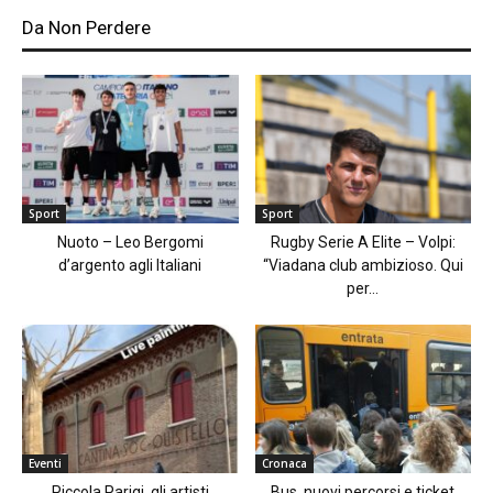
Da Non Perdere
Sport
Sport
Nuoto – Leo Bergomi
Rugby Serie A Elite – Volpi:
d’argento agli Italiani
“Viadana club ambizioso. Qui
per...
Eventi
Cronaca
Piccola Parigi, gli artisti
Bus, nuovi percorsi e ticket