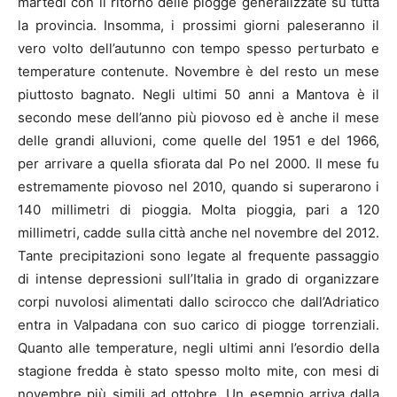
martedì con il ritorno delle piogge generalizzate su tutta
la provincia. Insomma, i prossimi giorni paleseranno il
vero volto dell’autunno con tempo spesso perturbato e
temperature contenute. Novembre è del resto un mese
piuttosto bagnato. Negli ultimi 50 anni a Mantova è il
secondo mese dell’anno più piovoso ed è anche il mese
delle grandi alluvioni, come quelle del 1951 e del 1966,
per arrivare a quella sfiorata dal Po nel 2000. Il mese fu
estremamente piovoso nel 2010, quando si superarono i
140 millimetri di pioggia. Molta pioggia, pari a 120
millimetri, cadde sulla città anche nel novembre del 2012.
Tante precipitazioni sono legate al frequente passaggio
di intense depressioni sull’Italia in grado di organizzare
corpi nuvolosi alimentati dallo scirocco che dall’Adriatico
entra in Valpadana con suo carico di piogge torrenziali.
Quanto alle temperature, negli ultimi anni l’esordio della
stagione fredda è stato spesso molto mite, con mesi di
novembre più simili ad ottobre. Un esempio arriva dalla