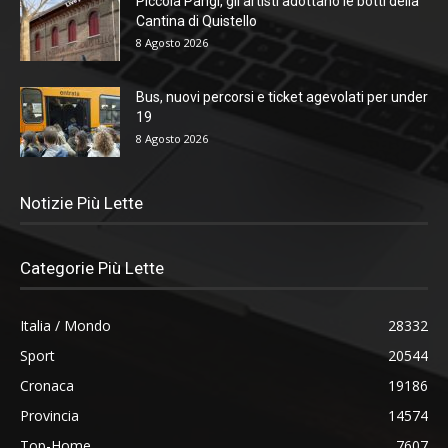
Piccola Parigi, gli artisti adottano le botti della
Cantina di Quistello
8 Agosto 2026
Bus, nuovi percorsi e ticket agevolati per under
19
8 Agosto 2026
Notizie Più Lette
Categorie Più Lette
Italia / Mondo
28332
Sport
20544
Cronaca
19186
Provincia
14574
Top-Home
7607