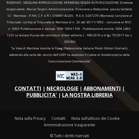
RISERVATI. NESSUNA RIPRODUZIONE PERMESSA SENZA AUTORIZZAZIONE Direttore
responsabile: Alessio Tarpini Amministrazione, Direzione e Redazione: piazza Sordello,
12 - Mantova - P.IVA, C.F. e R.I. 01898140205 - R.E.A. 0207279 (Mantova) iscrizione al
Tribunale: iscritta al Tribunale di Mantova al n. 25 del 30/11/1992 - iscrizione al ROC:
n. 9363 Pubblicazione a stampa: ISSN 1594-1159 - Pubblicazione online: ISSN 2465-
132X La testata fruisce dei contributi diretti editoria L. 198/2016 e d.lgs 70/2017 (ex L.
250/90)
“La Voce di Mantova tramite la Fipeg (Federazione Italiana Piccoli Editori Giornali),
aderendo alla carta dei servizi dell'USPI ha accettato il Codice di Autodisciplina della
Comunicazione Commerciale"
CONTATTI
|
NECROLOGIE
|
ABBONAMENTI
|
PUBBLICITA'
|
LA NOSTRA LIBRERIA
Nota sulla Privacy
Contatti
Nota sull’utilizzo dei Cookie
Amministrazione trasparente
© Tutti i diritti riservati