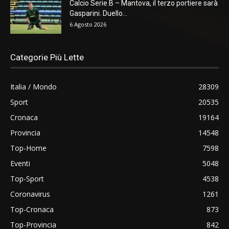
Calcio Serie B – Mantova, il terzo portiere sarà
Gasparini. Duello...
6 Agosto 2026
Categorie Più Lette
Italia / Mondo
28309
Sport
20535
Cronaca
19164
Provincia
14548
Top-Home
7598
Eventi
5048
Top-Sport
4538
Coronavirus
1261
Top-Cronaca
873
Top-Provincia
842