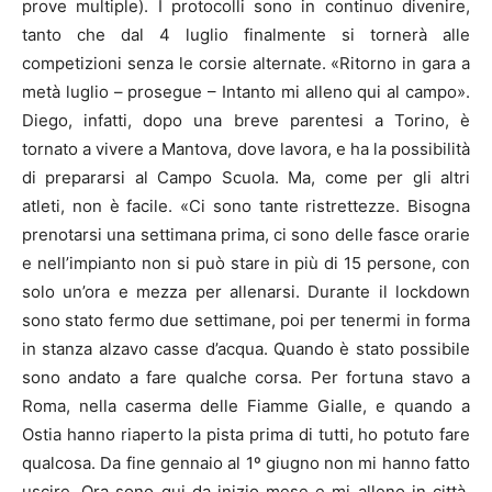
prove multiple). I protocolli sono in continuo divenire,
tanto che dal 4 luglio finalmente si tornerà alle
competizioni senza le corsie alternate. «Ritorno in gara a
metà luglio – prosegue – Intanto mi alleno qui al campo».
Diego, infatti, dopo una breve parentesi a Torino, è
tornato a vivere a Mantova, dove lavora, e ha la possibilità
di prepararsi al Campo Scuola. Ma, come per gli altri
atleti, non è facile. «Ci sono tante ristrettezze. Bisogna
prenotarsi una settimana prima, ci sono delle fasce orarie
e nell’impianto non si può stare in più di 15 persone, con
solo un’ora e mezza per allenarsi. Durante il lockdown
sono stato fermo due settimane, poi per tenermi in forma
in stanza alzavo casse d’acqua. Quando è stato possibile
sono andato a fare qualche corsa. Per fortuna stavo a
Roma, nella caserma delle Fiamme Gialle, e quando a
Ostia hanno riaperto la pista prima di tutti, ho potuto fare
qualcosa. Da fine gennaio al 1º giugno non mi hanno fatto
uscire. Ora sono qui da inizio mese e mi alleno in città.