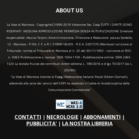
ABOUT US
La Voce di Mantova - Copyright(C)1999-2019 Vidiemme Soc. Coop TUTTI I DIRITTI SONO
RISERVATI. NESSUNA RIPRODUZIONE PERMESSA SENZA AUTORIZZAZIONE Direttore
responsabile: Alessio Tarpini Amministrazione, Direzione e Redazione: piazza Sordello,
12 - Mantova - P.IVA, C.F. e R.I. 01898140205 - R.E.A. 0207279 (Mantova) iscrizione al
Tribunale: iscritta al Tribunale di Mantova al n. 25 del 30/11/1992 - iscrizione al ROC:
n. 9363 Pubblicazione a stampa: ISSN 1594-1159 - Pubblicazione online: ISSN 2465-
132X La testata fruisce dei contributi diretti editoria L. 198/2016 e d.lgs 70/2017 (ex L.
250/90)
“La Voce di Mantova tramite la Fipeg (Federazione Italiana Piccoli Editori Giornali),
aderendo alla carta dei servizi dell'USPI ha accettato il Codice di Autodisciplina della
Comunicazione Commerciale"
CONTATTI
|
NECROLOGIE
|
ABBONAMENTI
|
PUBBLICITA'
|
LA NOSTRA LIBRERIA