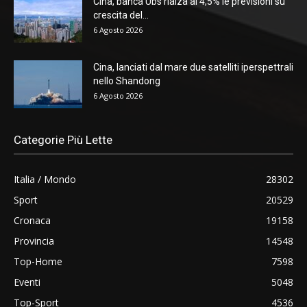
Cina, banca Ubs rialza al 4,5% le previsioni su
crescita del...
6 Agosto 2026
Cina, lanciati dal mare due satelliti iperspettrali
nello Shandong
6 Agosto 2026
Categorie Più Lette
Italia / Mondo
28302
Sport
20529
Cronaca
19158
Provincia
14548
Top-Home
7598
Eventi
5048
Top-Sport
4536